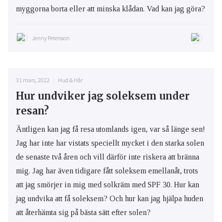
myggorna borta eller att minska klådan. Vad kan jag göra?
Jenny Petersson
31 mars, 2022
Hud & Hår
Hur undviker jag soleksem under
resan?
Äntligen kan jag få resa utomlands igen, var så länge sen!
Jag har inte har vistats speciellt mycket i den starka solen
de senaste två åren och vill därför inte riskera att bränna
mig. Jag har även tidigare fått soleksem emellanåt, trots
att jag smörjer in mig med solkräm med SPF 30. Hur kan
jag undvika att få soleksem? Och hur kan jag hjälpa huden
att återhämta sig på bästa sätt efter solen?