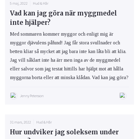
5 maj, 2022
Hud & Hår
Vad kan jag göra när myggmedel
inte hjälper?
Med sommaren kommer myggor och enligt mig är
myggor djävulens påfund! Jag får stora svullnader och
betten kliar så mycket att jag bara inte kan låta bli att klia.
Jag vill såklart inte ha ärr men inga av de myggmedel
eller salvor som jag testat hittills har hjälpt mot att hålla
myggorna borta eller att minska klådan. Vad kan jag göra?
Jenny Petersson
31 mars, 2022
Hud & Hår
Hur undviker jag soleksem under