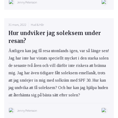
Jenny Petersson
31 mars, 2022
Hud & Hår
Hur undviker jag soleksem under
resan?
Äntligen kan jag få resa utomlands igen, var så länge sen!
Jag har inte har vistats speciellt mycket i den starka solen
de senaste två åren och vill därför inte riskera att bränna
mig. Jag har även tidigare fått soleksem emellanåt, trots
att jag smörjer in mig med solkräm med SPF 30. Hur kan
jag undvika att få soleksem? Och hur kan jag hjälpa huden
att återhämta sig på bästa sätt efter solen?
Jenny Petersson