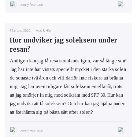
Jenny Petersson
31 mars, 2022
Hud & Hår
Hur undviker jag soleksem under
resan?
Äntligen kan jag få resa utomlands igen, var så länge sen!
Jag har inte har vistats speciellt mycket i den starka solen
de senaste två åren och vill därför inte riskera att bränna
mig. Jag har även tidigare fått soleksem emellanåt, trots
att jag smörjer in mig med solkräm med SPF 30. Hur kan
jag undvika att få soleksem? Och hur kan jag hjälpa huden
att återhämta sig på bästa sätt efter solen?
Jenny Petersson