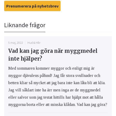
Prenumerera på nyhetsbrev
Liknande frågor
5 maj, 2022
Hud & Hår
Vad kan jag göra när myggmedel
inte hjälper?
Med sommaren kommer myggor och enligt mig är
myggor djävulens påfund! Jag får stora svullnader och
betten kliar så mycket att jag bara inte kan låta bli att klia.
Jag vill såklart inte ha ärr men inga av de myggmedel
eller salvor som jag testat hittills har hjälpt mot att hålla
myggorna borta eller att minska klådan. Vad kan jag göra?