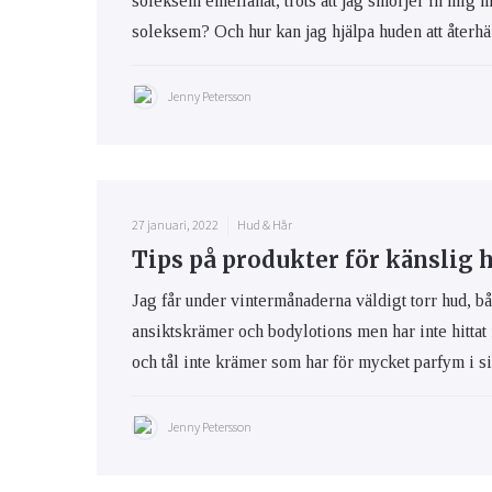
soleksem emellanåt, trots att jag smörjer in mig 
soleksem? Och hur kan jag hjälpa huden att återhäm
Jenny Petersson
27 januari, 2022
Hud & Hår
Tips på produkter för känslig 
Jag får under vintermånaderna väldigt torr hud, bå
ansiktskrämer och bodylotions men har inte hittat
och tål inte krämer som har för mycket parfym i s
Jenny Petersson