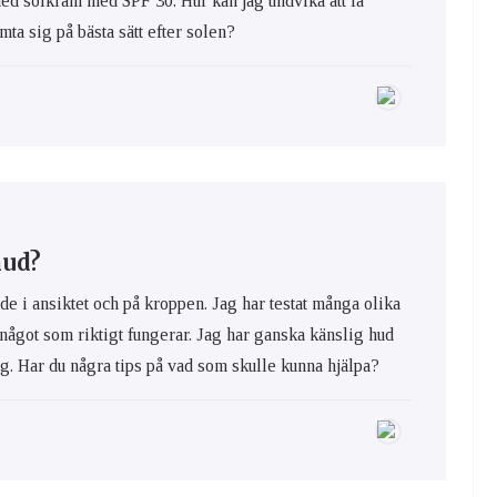
med solkräm med SPF 30. Hur kan jag undvika att få
ta sig på bästa sätt efter solen?
hud?
de i ansiktet och på kroppen. Jag har testat många olika
 något som riktigt fungerar. Jag har ganska känslig hud
ig. Har du några tips på vad som skulle kunna hjälpa?