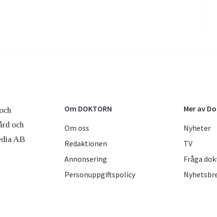
Om DOKTORN
Mer av D
och
ård och
Om oss
Nyheter
edia AB
Redaktionen
TV
Annonsering
Fråga dok
Personuppgiftspolicy
Nyhetsbr