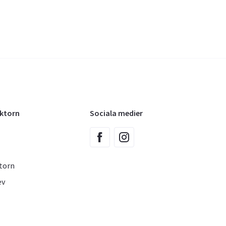
oktorn
Sociala medier
torn
ev