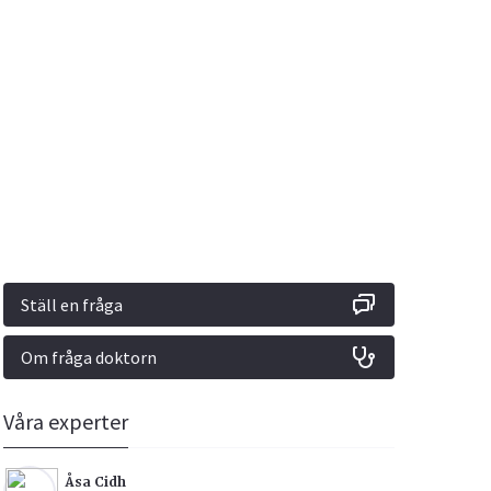
Vacciner
Hjärta & Kärl
Hud & Hår
Rökavvänjning
Sex & Samliv
din
e besvara
Rörelseapparaten
Sömn & Stress
ar
n
Ställ en fråga
Om fråga doktorn
icy.
Våra experter
Åsa Cidh