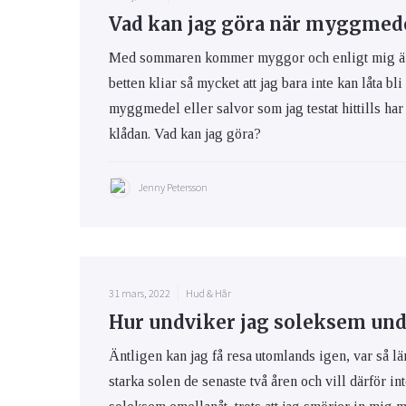
Vad kan jag göra när myggmedel
Med sommaren kommer myggor och enligt mig är m
betten kliar så mycket att jag bara inte kan låta bli
myggmedel eller salvor som jag testat hittills har 
klådan. Vad kan jag göra?
Jenny Petersson
31 mars, 2022
Hud & Hår
Hur undviker jag soleksem und
Äntligen kan jag få resa utomlands igen, var så lä
starka solen de senaste två åren och vill därför int