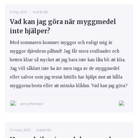
5 maj, 2022
Hud & Hår
Vad kan jag göra när myggmedel
inte hjälper?
Med sommaren kommer myggor och enligt mig är
myggor djävulens påfund! Jag får stora svullnader och
betten kliar så mycket att jag bara inte kan låta bli att klia.
Jag vill såklart inte ha ärr men inga av de myggmedel
eller salvor som jag testat hittills har hjälpt mot att hålla
myggorna borta eller att minska klådan. Vad kan jag göra?
Jenny Petersson
31 mars, 2022
Hud & Hår