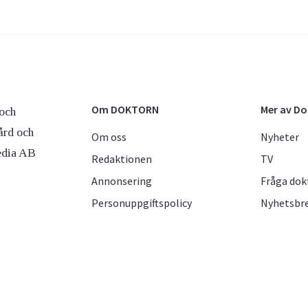
Om DOKTORN
Mer av D
och
ård och
Om oss
Nyheter
edia AB
Redaktionen
TV
Annonsering
Fråga dok
Personuppgiftspolicy
Nyhetsbr