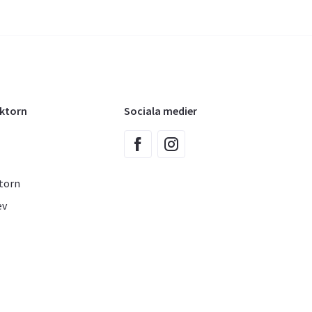
oktorn
Sociala medier
torn
ev