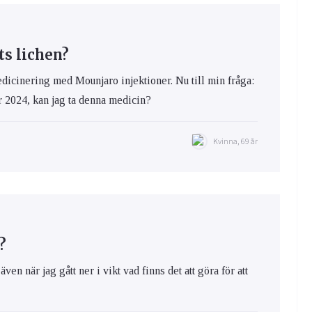
s lichen?
edicinering med Mounjaro injektioner. Nu till min fråga:
er 2024, kan jag ta denna medicin?
Kvinna, 69 år
?
ven när jag gått ner i vikt vad finns det att göra för att