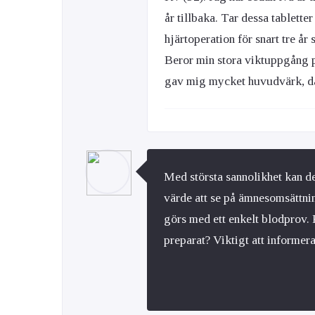
år tillbaka. Tar dessa tablett
hjärtoperation för snart tre år
Beror min stora viktuppgång p
gav mig mycket huvudvärk, då
Med största sannolikhet kan d
värde att se på ämnesomsättnin
görs med ett enkelt blodprov.
preparat? Viktigt att informer