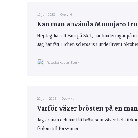
15 juli, 2025
Övervikt
Kan man använda Mounjaro trot
Hej Jag har ett Bmi på 36,1, har funderingar på m
Jag har fått Lichen sclerosus i underlivet i oktob
Rebecka Kaplan Sturk
22 juni, 2025
Övervikt
Varför växer brösten på en man
Jag är man och har fått bröst som växer hela tiden ä
få dom till försvinna