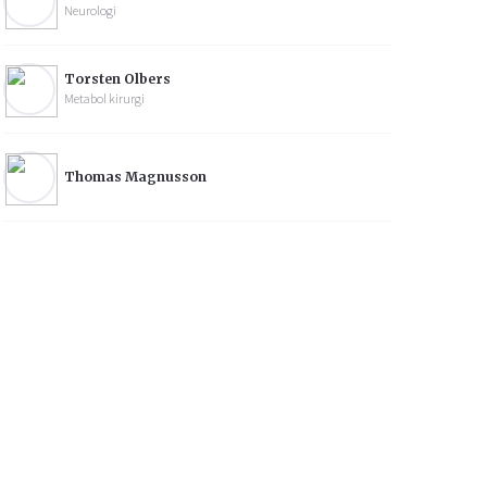
Neurologi
Torsten Olbers
Metabol kirurgi
Thomas Magnusson