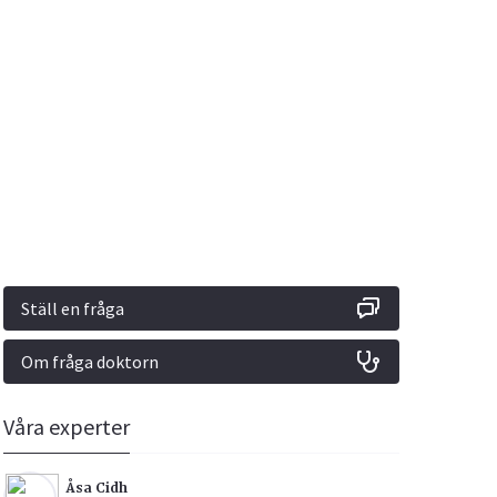
Vacciner
Hjärta & Kärl
Hud & Hår
Rökavvänjning
Sex & Samliv
din
e besvara
Rörelseapparaten
Sömn & Stress
ar
n
Ställ en fråga
Om fråga doktorn
icy.
Våra experter
Åsa Cidh