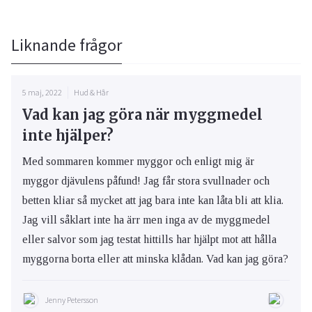
Liknande frågor
5 maj, 2022
Hud & Hår
Vad kan jag göra när myggmedel
inte hjälper?
Med sommaren kommer myggor och enligt mig är
myggor djävulens påfund! Jag får stora svullnader och
betten kliar så mycket att jag bara inte kan låta bli att klia.
Jag vill såklart inte ha ärr men inga av de myggmedel
eller salvor som jag testat hittills har hjälpt mot att hålla
myggorna borta eller att minska klådan. Vad kan jag göra?
Jenny Petersson