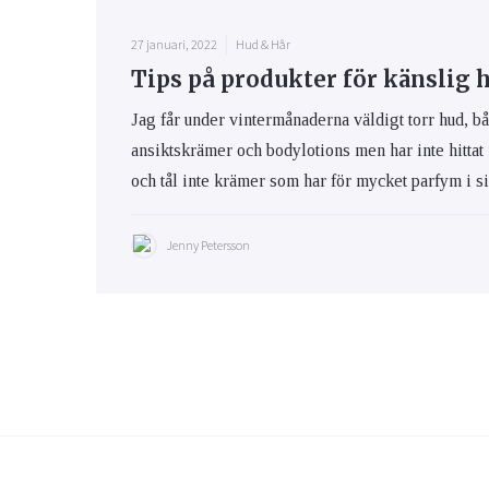
27 januari, 2022
Hud & Hår
Tips på produkter för känslig 
Jag får under vintermånaderna väldigt torr hud, bå
ansiktskrämer och bodylotions men har inte hittat
och tål inte krämer som har för mycket parfym i s
Jenny Petersson