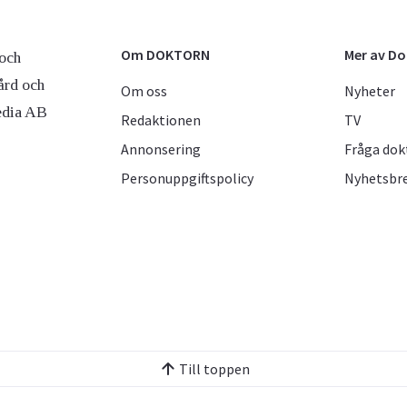
Om DOKTORN
Mer av D
och
ård och
Om oss
Nyheter
edia AB
Redaktionen
TV
Annonsering
Fråga dok
Personuppgiftspolicy
Nyhetsbr
Till toppen