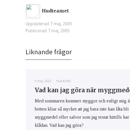
Hudteamet
Uppdaterad: 7 maj, 2005
Publicerad: 7 maj, 2005
Liknande frågor
5 maj, 2022
Hud & Hår
Vad kan jag göra när myggmedel
Med sommaren kommer myggor och enligt mig är m
betten kliar så mycket att jag bara inte kan låta bli
myggmedel eller salvor som jag testat hittills har 
klådan. Vad kan jag göra?