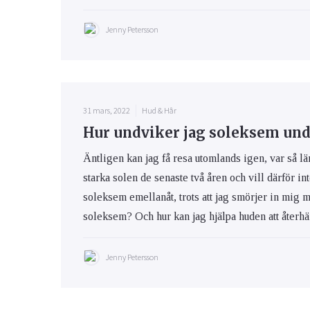
Jenny Petersson
31 mars, 2022
Hud & Hår
Hur undviker jag soleksem und
Äntligen kan jag få resa utomlands igen, var så lä
starka solen de senaste två åren och vill därför int
soleksem emellanåt, trots att jag smörjer in mig 
soleksem? Och hur kan jag hjälpa huden att återhäm
Jenny Petersson