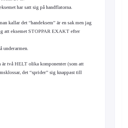
eksemet har satt sig på handflatorna.
 man kallar det “handeksem” är en sak men jag
sig att eksemet STOPPAR EXAKT efter
på underarmen.
m är två HELT olika komponenter (som att
msklossar, det “sprider” sig knappast till