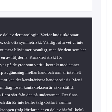
de del av dermatologin: Varför hudsjukdomar
er, och ofta symmetriskt. Väldigt ofta vet vi inte
 numera blivit mer ovanligt, men för dem som har
en av följderna. Karakteristiskt för
 syns på de ytor som varit i kontakt med ämnet
rp avgänsning mellan hand och arm är inte helt
remot kan det karaktärisera handpsoriasis. Men i
m om diagnosen kontakteksem är säkerställd.
 flera sätt från den på underarmen: Det finns
 och därför inte heller talgkörtlar i samma
roppen (talgkörtlarna är en del av hårfollikeln).