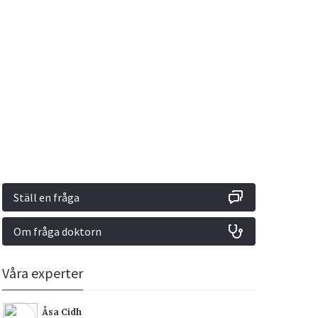
Vacciner
Hjärta & Kärl
Hud & Hår
Rökavvänjning
Sex & Samliv
din
e besvara
Rörelseapparaten
Sömn & Stress
ar
n
Ställ en fråga
Om fråga doktorn
icy.
Våra experter
Åsa Cidh