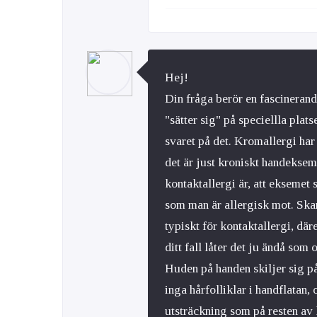
Hej!
Din fråga berör en fascineran
"sätter sig" på speciellla plats
svaret på det. Kromallergi har
det är just kroniskt handeksem 
kontaktallergi är, att eksemet
som man är allergisk mot. Ska
typiskt för kontaktallergi, dä
ditt fall låter det ju ändå so
Huden på handen skiljer sig på
inga hårfolliklar i handflatan,
utsträckning som på resten av k