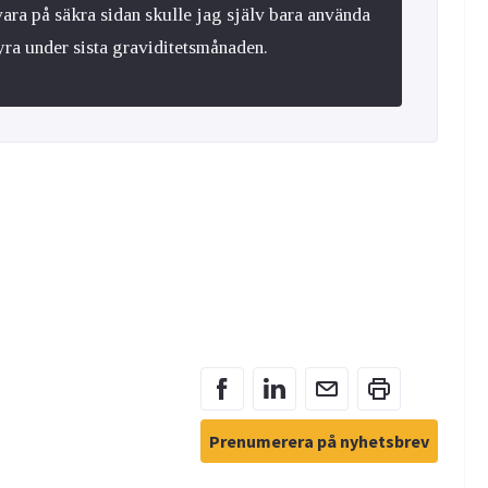
 vara på säkra sidan skulle jag själv bara använda
syra under sista graviditetsmånaden.
Prenumerera på nyhetsbrev