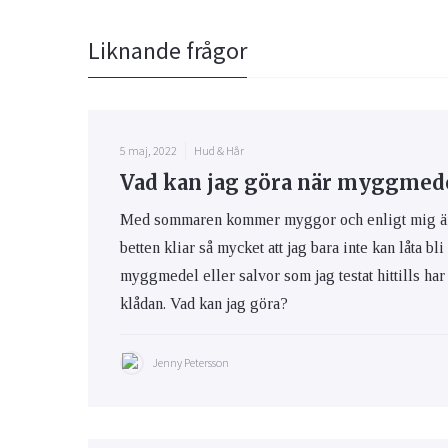
Liknande frågor
5 maj, 2022
Hud & Hår
Vad kan jag göra när myggmedel
Med sommaren kommer myggor och enligt mig är m
betten kliar så mycket att jag bara inte kan låta bli
myggmedel eller salvor som jag testat hittills har 
klådan. Vad kan jag göra?
Jenny Petersson