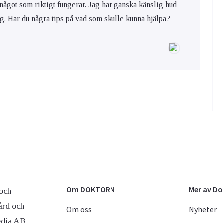
 något som riktigt fungerar. Jag har ganska känslig hud
ig. Har du några tips på vad som skulle kunna hjälpa?
Om DOKTORN
Mer av D
och
ård och
Om oss
Nyheter
edia AB