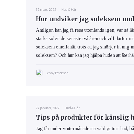
31 mars, 2022
Hud & Hår
Hur undviker jag soleksem und
Äntligen kan jag få resa utomlands igen, var så lä
starka solen de senaste två åren och vill därför int
soleksem emellanåt, trots att jag smörjer in mig 
soleksem? Och hur kan jag hjälpa huden att återhäm
Jenny Petersson
27 januari, 2022
Hud & Hår
Tips på produkter för känslig 
Jag får under vintermånaderna väldigt torr hud, bå