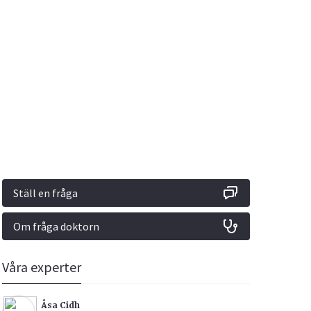
Vacciner
Hjärta & Kärl
Hud & Hår
Rökavvänjning
Sex & Samliv
din
e besvara
Rörelseapparaten
Sömn & Stress
ar
n
Ställ en fråga
Om fråga doktorn
icy.
Våra experter
Åsa Cidh