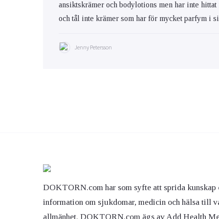
ansiktskrämer och bodylotions men har inte hittat
och tål inte krämer som har för mycket parfym i s
Jenny Petersson
DOKTORN.com har som syfte att sprida kunskap 
information om sjukdomar, medicin och hälsa till v
allmänhet. DOKTORN.com ägs av Add Health M