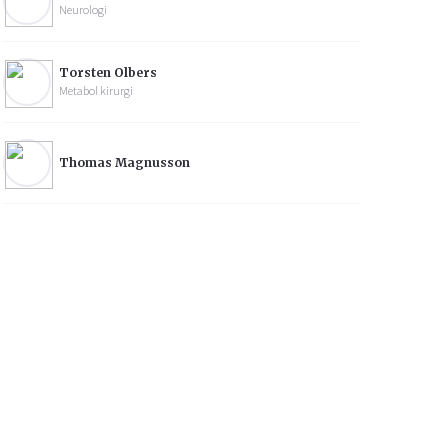
Neurologi
Torsten Olbers
Metabol kirurgi
Thomas Magnusson