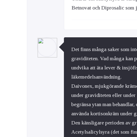
Betnovat och Diprosalic som ja
Det finns många saker som inte 
graviditeten. Vad många kan på
undvika att äta lever & insjöf
läkemedelsanvändning.
Daivonex, mjukgörande krämer
under graviditeten eller unde
begränsa ytan man behandlar, 
använda kortisonkräm under gr
Den känsligare perioden av gra
Acetylsalicylsyra (det som f