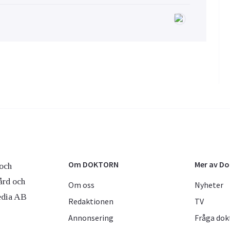
Om DOKTORN
Mer av D
och
ård och
Om oss
Nyheter
edia AB
Redaktionen
TV
Annonsering
Fråga dok