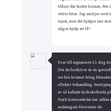
blåsor där huden lossnat, den 
större bitar. Jag smörjer med 
mjuk, men det hjälper inte mot
någon hjälp att få?
Svar till signaturen 53-årig k
Det du beskriver är en speciel
ses hos kvinnor kring klimakte
effektiv behandling. Smörjni
av så kallade hydrokolloida pl
Stark kortisonkräm har sällan 
småningom försvinner de.