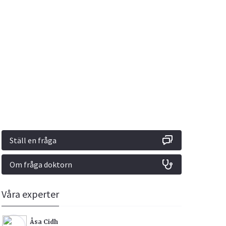
Vacciner
Hjärta & Kärl
Hud & Hår
Rökavvänjning
Sex & Samliv
din
e besvara
Rörelseapparaten
Sömn & Stress
ar
n
Ställ en fråga
Om fråga doktorn
icy.
Våra experter
Åsa Cidh