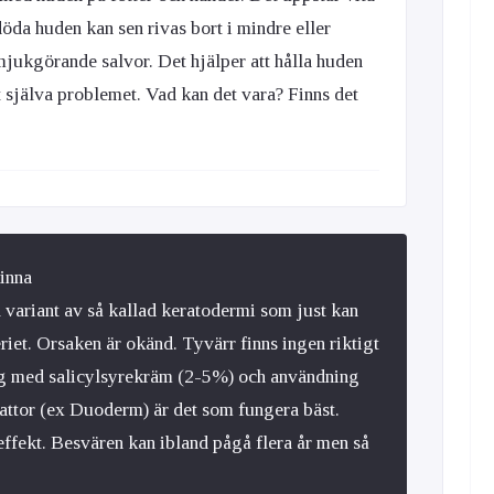
döda huden kan sen rivas bort i mindre eller
mjukgörande salvor. Det hjälper att hålla huden
 själva problemet. Vad kan det vara? Finns det
vinna
l variant av så kallad keratodermi som just kan
riet. Orsaken är okänd. Tyvärr finns ingen riktigt
ng med salicylsyrekräm (2-5%) och användning
attor (ex Duoderm) är det som fungera bäst.
effekt. Besvären kan ibland pågå flera år men så