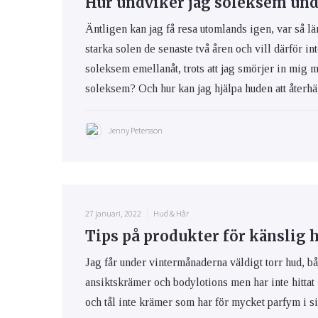
Hur undviker jag soleksem und
Äntligen kan jag få resa utomlands igen, var så lä
starka solen de senaste två åren och vill därför int
soleksem emellanåt, trots att jag smörjer in mig 
soleksem? Och hur kan jag hjälpa huden att återhäm
Jenny Petersson
27 januari, 2022
Hud & Hår
Tips på produkter för känslig 
Jag får under vintermånaderna väldigt torr hud, bå
ansiktskrämer och bodylotions men har inte hittat
och tål inte krämer som har för mycket parfym i s