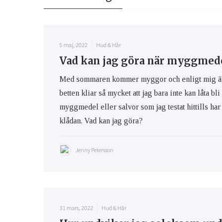
5 maj, 2022
Hud & Hår
Vad kan jag göra när myggmedel
Med sommaren kommer myggor och enligt mig är m
betten kliar så mycket att jag bara inte kan låta bli
myggmedel eller salvor som jag testat hittills har 
klådan. Vad kan jag göra?
Jenny Petersson
31 mars, 2022
Hud & Hår