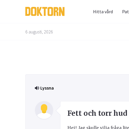
Hitta vård
Pat
Prenum
Fråga 
6 augusti, 2026
Alternativbehandling
Barn & Graviditet
Bättre liv
Glöm inte 
Här kan du
skräppost
alla frågo
Email
experterna
besvarade
Lyssna
Kvinnans hälsa
Luftvägarna & Allergi
Jag h
behan
Fett och torr hud
Hej! Jag skulle vilja fråga lite