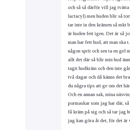
och så så därför vill jag tvät
lactacyl) men huden blir så t
Ögon & Öron
tar inte in den krämen så mkt 
Övervikt
är huden fett igen. Det är så j
man har fett hud, att man ska t
någon sprit och sen ta en gel m
allt det där så blir min hud än
tagit hudkräm och den inte går 
två dagar och då känns det bra,
du några tips att ge om det h
Och en annan sak, mina näsving
pormaskar som jag har där, så 
få kräm på sig och så tar jag 
jag kan göra åt det, för det är 