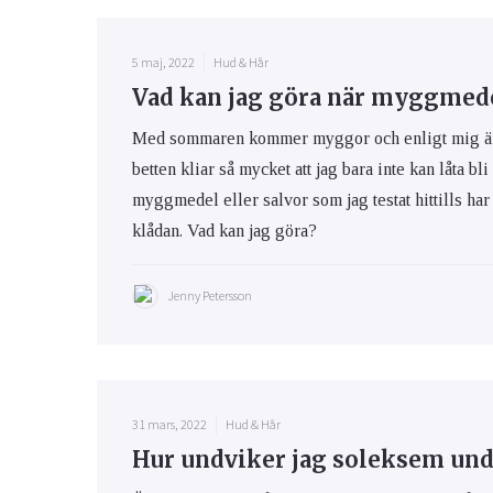
5 maj, 2022
Hud & Hår
Vad kan jag göra när myggmedel
Med sommaren kommer myggor och enligt mig är m
betten kliar så mycket att jag bara inte kan låta bli
myggmedel eller salvor som jag testat hittills har 
klådan. Vad kan jag göra?
Jenny Petersson
31 mars, 2022
Hud & Hår
Hur undviker jag soleksem und