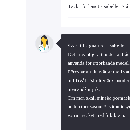
Tack i förhand! /Isabelle 17 år
Svar till signaturen Isabelle
Det är vanligt att huden är båd
använda för uttorkande medel, d
Föreslår att du tvättar med va
mild tvål. Därefter är Canode
men ändå mjuk.
Om man skall minska pormask
huden torr såsom A-vitaminsyr
extra mycket med fuktkräm.