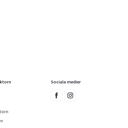
oktorn
Sociala medier
torn
ev