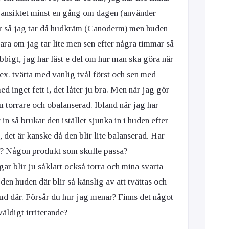
ta ansiktet minst en gång om dagen (använder
orr så jag tar då hudkräm (Canoderm) men huden
bara om jag tar lite men sen efter några timmar så
obbigt, jag har läst e del om hur man ska göra när
.ex. tvätta med vanlig tvål först och sen med
ed inget fett i, det låter ju bra. Men när jag gör
nu torrare och obalanserad. Ibland när jag har
in så brukar den istället sjunka in i huden efter
 det är kanske då den blir lite balanserad. Har
är? Någon produkt som skulle passa?
ar blir ju såklart också torra och mina svarta
den huden där blir så känslig av att tvättas och
hud där. Försår du hur jag menar? Finns det något
väldigt irriterande?