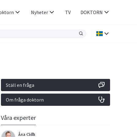
oktorn
Nyheter
TV
DOKTORN
Hjärnan & Nerver
Infektioner &
Vacciner
Hjärta & Kärl
din
e besvara
Hud & Hår
ar
n
Ställ en fråga
Rökavvänjning
Sex & Samliv
Om fråga doktorn
Rörelseapparaten
Sömn & Stress
icy.
Våra experter
Åsa Cidh