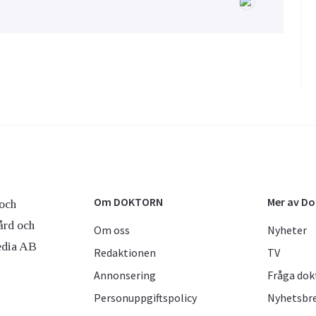
Om DOKTORN
Mer av D
och
ård och
Om oss
Nyheter
edia AB
Redaktionen
TV
Annonsering
Fråga dok
Personuppgiftspolicy
Nyhetsbr