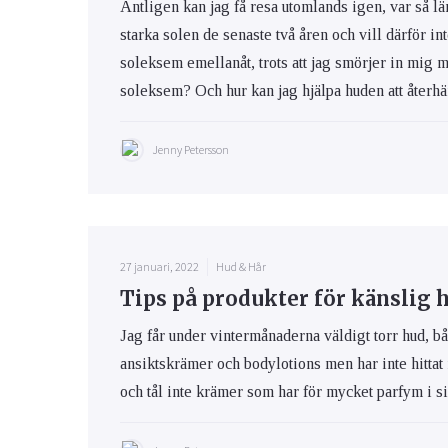
Äntligen kan jag få resa utomlands igen, var så lä
starka solen de senaste två åren och vill därför int
soleksem emellanåt, trots att jag smörjer in mig 
soleksem? Och hur kan jag hjälpa huden att återhäm
Jenny Petersson
27 januari, 2022
Hud & Hår
Tips på produkter för känslig 
Jag får under vintermånaderna väldigt torr hud, bå
ansiktskrämer och bodylotions men har inte hittat
och tål inte krämer som har för mycket parfym i s