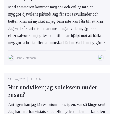
Med sommaren kommer myggor och enligt mig är
myggor djävulens påfund! Jag får stora svullnader och
betten kliar så mycket att jag bara inte kan låta bli att klia.
Jag vill såklart inte ha ärr men inga av de myggmedel
eller salvor som jag testat hittills har hjälpt mot att hålla
myggorna borta eller att minska klådan. Vad kan jag göra?
Jenny Petersson
31 mars, 2022
Hud & Hår
Hur undviker jag soleksem under
resan?
Äntligen kan jag få resa utomlands igen, var så länge sen!
Jag har inte har vistats speciellt mycket i den starka solen