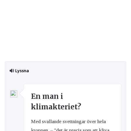
Lyssna
En man i
klimakteriet?
Med svallande svettningar över hela
kroppen, – "det är precis som att kliva