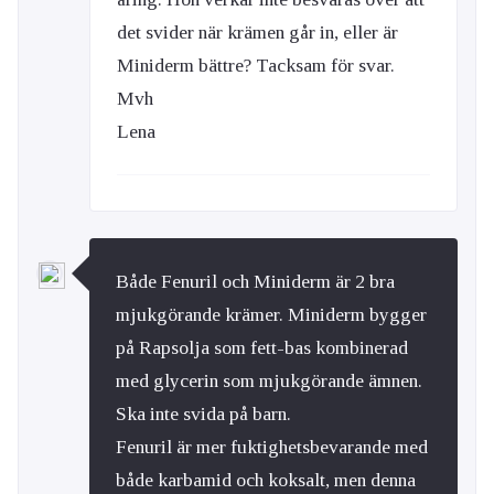
det svider när krämen går in, eller är
Miniderm bättre? Tacksam för svar.
Mvh
Lena
Både Fenuril och Miniderm är 2 bra
mjukgörande krämer. Miniderm bygger
på Rapsolja som fett-bas kombinerad
med glycerin som mjukgörande ämnen.
Ska inte svida på barn.
Fenuril är mer fuktighetsbevarande med
både karbamid och koksalt, men denna