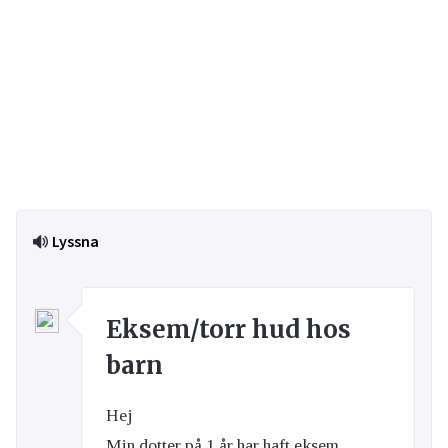
Lyssna
Eksem/torr hud hos
barn
Hej
Min dotter på 1 år har haft eksem