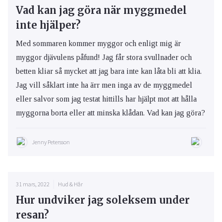
Vad kan jag göra när myggmedel
inte hjälper?
Med sommaren kommer myggor och enligt mig är
myggor djävulens påfund! Jag får stora svullnader och
betten kliar så mycket att jag bara inte kan låta bli att klia.
Jag vill såklart inte ha ärr men inga av de myggmedel
eller salvor som jag testat hittills har hjälpt mot att hålla
myggorna borta eller att minska klådan. Vad kan jag göra?
Jenny Petersson
31 mars, 2022
Hud & Hår
Hur undviker jag soleksem under
resan?