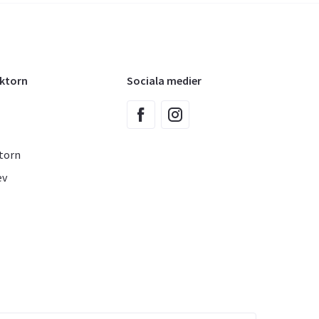
oktorn
Sociala medier
torn
ev