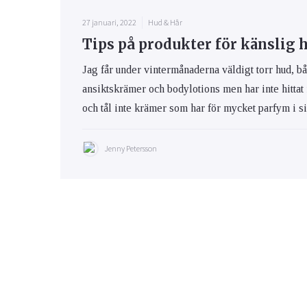
27 januari, 2022
Hud & Hår
Tips på produkter för känslig 
Jag får under vintermånaderna väldigt torr hud, bå
ansiktskrämer och bodylotions men har inte hittat
och tål inte krämer som har för mycket parfym i s
Jenny Petersson