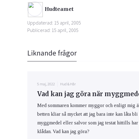
Hudteamet
Uppdaterad: 15 april, 2005
Publicerad: 15 april, 2005
Liknande frågor
5 maj, 2022
Hud & Hår
Vad kan jag göra när myggmedel
Med sommaren kommer myggor och enligt mig är m
betten kliar så mycket att jag bara inte kan låta bli
myggmedel eller salvor som jag testat hittills har 
klådan. Vad kan jag göra?