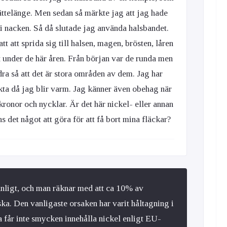
ättelänge. Men sedan så märkte jag att jag hade
 i nacken. Så då slutade jag använda halsbandet.
tt att sprida sig till halsen, magen, brösten, låren
 under de här åren. Från början var de runda men
dra så att det är stora områden av dem. Jag har
ukta då jag blir varm. Jag känner även obehag när
kronor och nycklar. Är det här nickel- eller annan
ns det något att göra för att få bort mina fläckar?
anligt, och man räknar med att ca 10% av
ska. Den vanligaste orsaken har varit håltagning i
a får inte smycken innehålla nickel enligt EU-