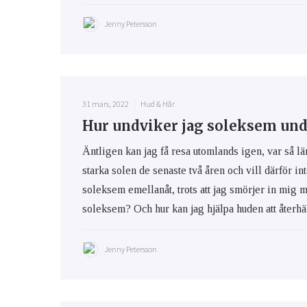
Jenny Petersson
31 mars, 2022
Hud & Hår
Hur undviker jag soleksem und
Äntligen kan jag få resa utomlands igen, var så lä
starka solen de senaste två åren och vill därför int
soleksem emellanåt, trots att jag smörjer in mig 
soleksem? Och hur kan jag hjälpa huden att återhäm
Jenny Petersson