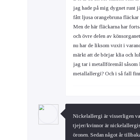
jag hade på mig dygnet runt j
fått ljusa orangebruna fläckar
Men de här fläckarna har fortsa
och övre delen av könsorganet
nu har de liksom vuxit i varan
märkt att de börjar klia och l
jag tar i metallföremål såsom 
metallallergi? Och i så fall fin
Nickelallergi är visserligen v
tjejer/kvinnor är nickelallergi
öronen. Sedan något år tillbak