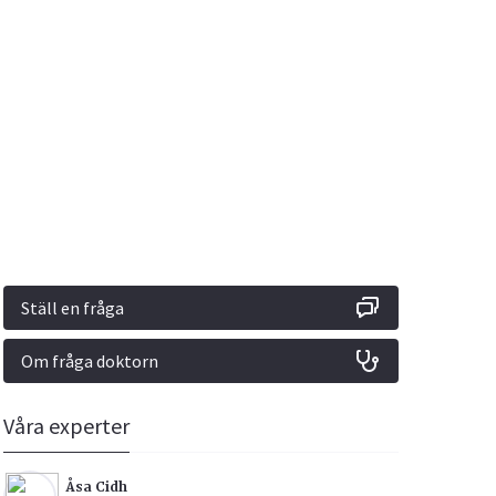
Vacciner
Hjärta & Kärl
Hud & Hår
Rökavvänjning
Sex & Samliv
din
e besvara
Rörelseapparaten
Sömn & Stress
ar
n
Ställ en fråga
Om fråga doktorn
icy.
Våra experter
Åsa Cidh