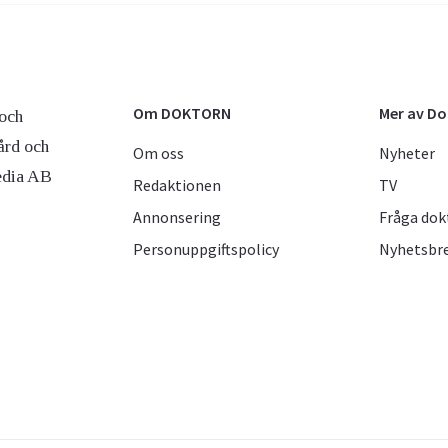
Om DOKTORN
Mer av D
och
ård och
Om oss
Nyheter
edia AB
Redaktionen
TV
Annonsering
Fråga dok
Personuppgiftspolicy
Nyhetsbr