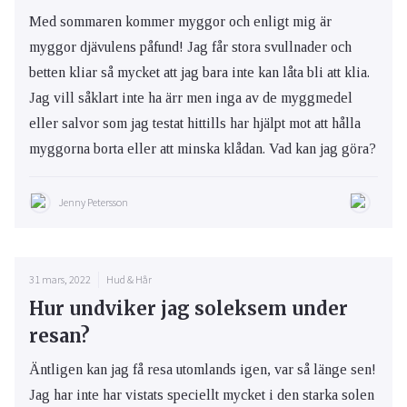
Med sommaren kommer myggor och enligt mig är
myggor djävulens påfund! Jag får stora svullnader och
betten kliar så mycket att jag bara inte kan låta bli att klia.
Jag vill såklart inte ha ärr men inga av de myggmedel
eller salvor som jag testat hittills har hjälpt mot att hålla
myggorna borta eller att minska klådan. Vad kan jag göra?
Jenny Petersson
31 mars, 2022
Hud & Hår
Hur undviker jag soleksem under
resan?
Äntligen kan jag få resa utomlands igen, var så länge sen!
Jag har inte har vistats speciellt mycket i den starka solen