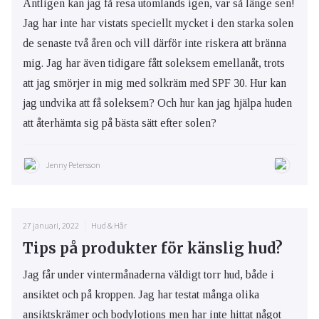
Äntligen kan jag få resa utomlands igen, var så länge sen!
Jag har inte har vistats speciellt mycket i den starka solen
de senaste två åren och vill därför inte riskera att bränna
mig. Jag har även tidigare fått soleksem emellanåt, trots
att jag smörjer in mig med solkräm med SPF 30. Hur kan
jag undvika att få soleksem? Och hur kan jag hjälpa huden
att återhämta sig på bästa sätt efter solen?
Jenny Petersson
27 januari, 2022
Hud & Hår
Tips på produkter för känslig hud?
Jag får under vintermånaderna väldigt torr hud, både i
ansiktet och på kroppen. Jag har testat många olika
ansiktskrämer och bodylotions men har inte hittat något