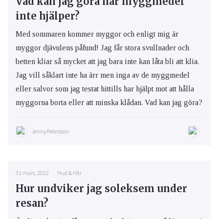
Vad kan jag göra när myggmedel
inte hjälper?
Med sommaren kommer myggor och enligt mig är
myggor djävulens påfund! Jag får stora svullnader och
betten kliar så mycket att jag bara inte kan låta bli att klia.
Jag vill såklart inte ha ärr men inga av de myggmedel
eller salvor som jag testat hittills har hjälpt mot att hålla
myggorna borta eller att minska klådan. Vad kan jag göra?
Jenny Petersson
31 mars, 2022
Hud & Hår
Hur undviker jag soleksem under
resan?