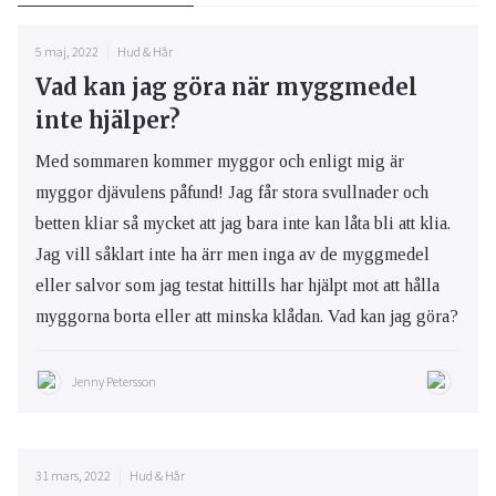
5 maj, 2022
Hud & Hår
Vad kan jag göra när myggmedel
inte hjälper?
Med sommaren kommer myggor och enligt mig är
myggor djävulens påfund! Jag får stora svullnader och
betten kliar så mycket att jag bara inte kan låta bli att klia.
Jag vill såklart inte ha ärr men inga av de myggmedel
eller salvor som jag testat hittills har hjälpt mot att hålla
myggorna borta eller att minska klådan. Vad kan jag göra?
Jenny Petersson
31 mars, 2022
Hud & Hår