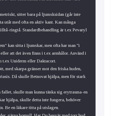
triskt, sitter bara på ljumsksidan (går inte
ta utåt med ofta en aktiv kant. Kan många
lltå-ringtå. Standardbehandling är t.ex Pevaryl
m" kan sitta i ljumskar, men ofta har man "i
eller att det även finns i t.ex armhålor. Använd i
m t.ex Uniderm eller Daktacort.
rött, med skarpa gränser mot den friska huden,
iasis. Då skulle Betnovat hjälpa, men för stark
a fallet, skulle man kunna tänka sig erytrasma-en
ar hjälpa, skulle detta inte fungera, behöver
. Be en läkare titta på utslagen.
äder, gärna bomull. Har Du besvär med torr hud