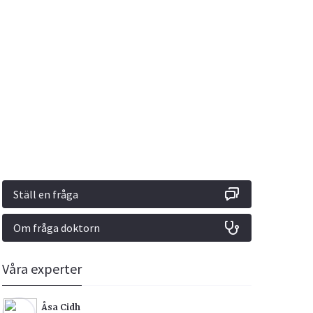
Vacciner
Hjärta & Kärl
Hud & Hår
Rökavvänjning
Sex & Samliv
din
e besvara
Rörelseapparaten
Sömn & Stress
ar
n
Ställ en fråga
Om fråga doktorn
icy.
Våra experter
Åsa Cidh