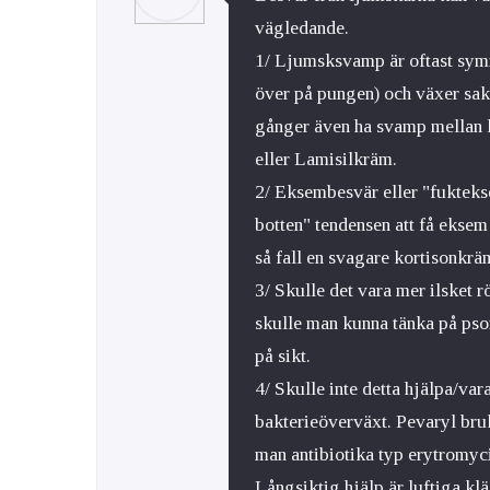
vägledande.
1/ Ljumsksvamp är oftast symme
över på pungen) och växer sak
gånger även ha svamp mellan li
eller Lamisilkräm.
2/ Eksembesvär eller "fuktekse
botten" tendensen att få eksem 
så fall en svagare kortisonkrä
3/ Skulle det vara mer ilsket 
skulle man kunna tänka på psor
på sikt.
4/ Skulle inte detta hjälpa/var
bakterieöverväxt. Pevaryl bruk
man antibiotika typ erytromycin
Långsiktig hjälp är luftiga kl