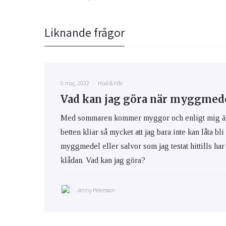
Liknande frågor
5 maj, 2022
Hud & Hår
Vad kan jag göra när myggmedel
Med sommaren kommer myggor och enligt mig är m
betten kliar så mycket att jag bara inte kan låta bli
myggmedel eller salvor som jag testat hittills har 
klådan. Vad kan jag göra?
Jenny Petersson