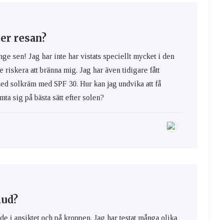
er resan?
nge sen! Jag har inte har vistats speciellt mycket i den
e riskera att bränna mig. Jag har även tidigare fått
med solkräm med SPF 30. Hur kan jag undvika att få
ta sig på bästa sätt efter solen?
hud?
de i ansiktet och på kroppen. Jag har testat många olika