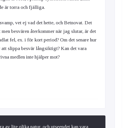
e är torra och fjälliga.
svamp, vet ej vad det hette, och Betnovat. Det
t men besvären återkommer när jag slutar, är det
ndlat fel, ex. i för kort period? Om det senare hur
att slippa besvär långsiktigt? Kan det vara
ivna medlen inte hjälper mot?
a av lite olika natur, och utseendet kan vara