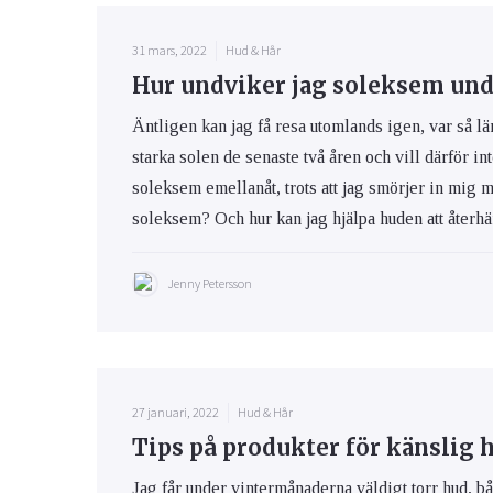
31 mars, 2022
Hud & Hår
Hur undviker jag soleksem und
Äntligen kan jag få resa utomlands igen, var så lä
starka solen de senaste två åren och vill därför int
soleksem emellanåt, trots att jag smörjer in mig 
soleksem? Och hur kan jag hjälpa huden att återhäm
Jenny Petersson
27 januari, 2022
Hud & Hår
Tips på produkter för känslig 
Jag får under vintermånaderna väldigt torr hud, bå