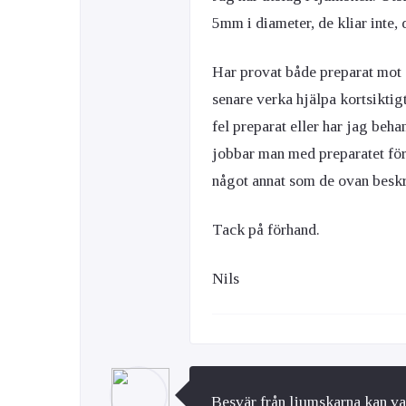
5mm i diameter, de kliar inte, d
Har provat både preparat mot 
senare verka hjälpa kortsiktig
fel preparat eller har jag beha
jobbar man med preparatet för 
något annat som de ovan beskr
Tack på förhand.
Nils
Besvär från ljumskarna kan var