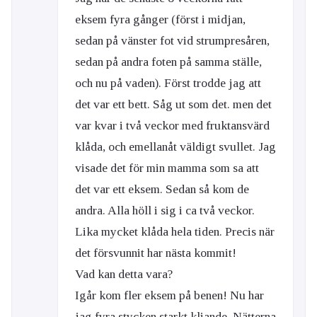
eksem fyra gånger (först i midjan,
sedan på vänster fot vid strumpresåren,
sedan på andra foten på samma ställe,
och nu på vaden). Först trodde jag att
det var ett bett. Såg ut som det. men det
var kvar i två veckor med fruktansvärd
klåda, och emellanåt väldigt svullet. Jag
visade det för min mamma som sa att
det var ett eksem. Sedan så kom de
andra. Alla höll i sig i ca två veckor.
Lika mycket klåda hela tiden. Precis när
det försvunnit har nästa kommit!
Vad kan detta vara?
Igår kom fler eksem på benen! Nu har
jag fyra stycken starkt kliande. Nätterna