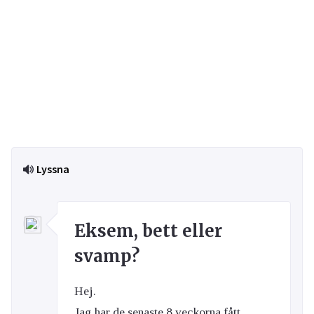
Lyssna
Eksem, bett eller
svamp?
Hej.
Jag har de senaste 8 veckorna fått