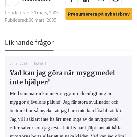
Uppdaterad: 30 mars, 2005
Prenumerera på nyhetsbrev
Publicerad: 30 mars, 2005
Liknande frågor
5 maj, 2022
Hud & Hår
Vad kan jag göra när myggmedel
inte hjälper?
Med sommaren kommer myggor och enligt mig är
myggor djävulens påfund! Jag får stora svullnader och
betten kliar så mycket att jag bara inte kan låta bli att klia.
Jag vill såklart inte ha ärr men inga av de myggmedel
eller salvor som jag testat hittills har hjälpt mot att hålla
myggorna borta eller att minska klådan. Vad kan jag göra?