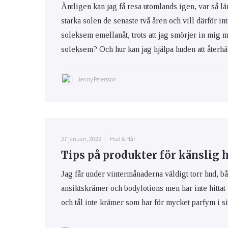
Äntligen kan jag få resa utomlands igen, var så lä
starka solen de senaste två åren och vill därför int
soleksem emellanåt, trots att jag smörjer in mig 
soleksem? Och hur kan jag hjälpa huden att återhäm
Jenny Petersson
27 januari, 2022
Hud & Hår
Tips på produkter för känslig 
Jag får under vintermånaderna väldigt torr hud, bå
ansiktskrämer och bodylotions men har inte hittat
och tål inte krämer som har för mycket parfym i s