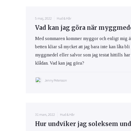
5 maj, 2022
Hud & Hår
Vad kan jag göra när myggmedel
Med sommaren kommer myggor och enligt mig är m
betten kliar så mycket att jag bara inte kan låta bli
myggmedel eller salvor som jag testat hittills har 
klådan. Vad kan jag göra?
Jenny Petersson
31 mars, 2022
Hud & Hår
Hur undviker jag soleksem und