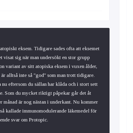
topiskt eksem. Tidigare sades ofta att eksemet
et visat sig när man undersökt en stor grupp
on variant av sitt atopiska eksem i vuxen ålder,
r alltså inte så "god" som man trott tidigare.
 nu eftersom du sällan har klåda och i stort sett
. Som du mycket riktigt påpekar går det åt
 månad är nog nästan i underkant. Nu kommer
a så kallade immunomodulerande läkemedel för
ående svar om Protopic.