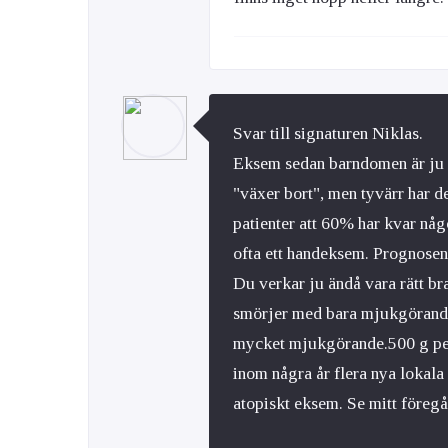
Svar till signaturen Niklas.
Eksem sedan barndomen är ju a
"växer bort", men tyvärr har d
patienter att 60% har kvar någ
ofta ett handeksem. Prognosen ä
Du verkar ju ändå vara rätt bra
smörjer med bara mjukgörande
mycket mjukgörande.500 g per
inom några år flera nya lokal
atopiskt eksem. Se mitt föreg