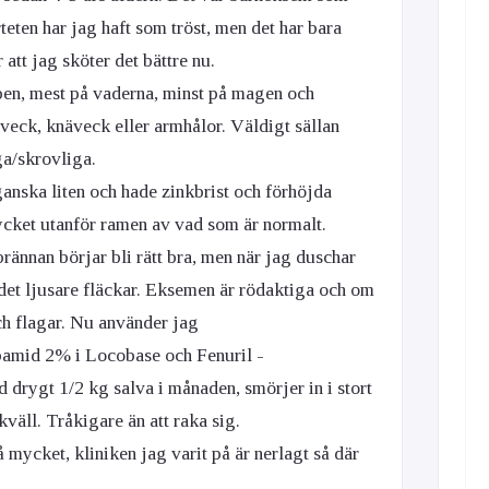
teten har jag haft som tröst, men det har bara
 att jag sköter det bättre nu.
pen, mest på vaderna, minst på magen och
mveck, knäveck eller armhålor. Väldigt sällan
ga/skrovliga.
anska liten och hade zinkbrist och förhöjda
cket utanför ramen av vad som är normalt.
ännan börjar bli rätt bra, men när jag duschar
 det ljusare fläckar. Eksemen är rödaktiga och om
ch flagar. Nu använder jag
amid 2% i Locobase och Fenuril -
drygt 1/2 kg salva i månaden, smörjer in i stort
väll. Tråkigare än att raka sig.
 mycket, kliniken jag varit på är nerlagt så där