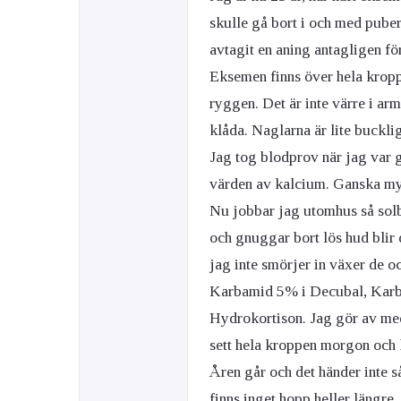
skulle gå bort i och med puber
avtagit en aning antagligen för
Eksemen finns över hela krop
ryggen. Det är inte värre i ar
klåda. Naglarna är lite buckli
Jag tog blodprov när jag var g
värden av kalcium. Ganska my
Nu jobbar jag utomhus så solbr
och gnuggar bort lös hud blir
jag inte smörjer in växer de o
Karbamid 5% i Decubal, Karb
Hydrokortison. Jag gör av med 
sett hela kroppen morgon och k
Åren går och det händer inte så
finns inget hopp heller längre.