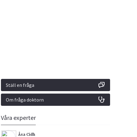
Vacciner
Hjärta & Kärl
Hud & Hår
Rökavvänjning
Sex & Samliv
din
e besvara
Rörelseapparaten
Sömn & Stress
ar
n
Ställ en fråga
Om fråga doktorn
icy.
Våra experter
Åsa Cidh