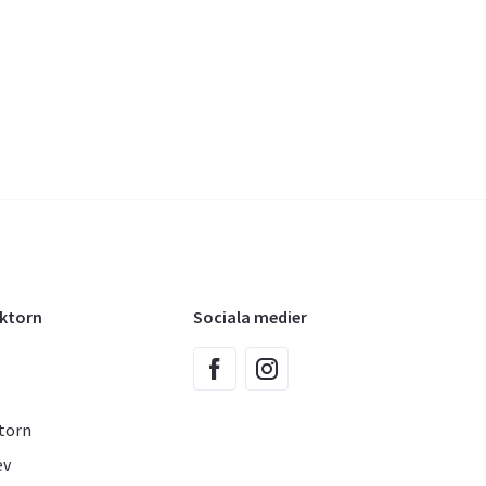
oktorn
Sociala medier
torn
ev