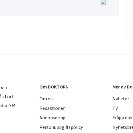
Om DOKTORN
Mer av D
och
ård och
Om oss
Nyheter
edia AB
Redaktionen
TV
Annonsering
Fråga dok
Personuppgiftspolicy
Nyhetsbr