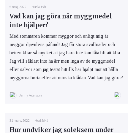
5 maj, 2022
Hud & Hår
Vad kan jag göra när myggmedel
inte hjälper?
Med sommaren kommer myggor och enligt mig är
myggor djävulens påfund! Jag får stora svullnader och
betten kliar så mycket att jag bara inte kan låta bli att klia.
Jag vill såklart inte ha ärr men inga av de myggmedel
eller salvor som jag testat hittills har hjälpt mot att hålla
myggorna borta eller att minska klådan. Vad kan jag göra?
Jenny Petersson
31 mars, 2022
Hud & Hår
Hur undviker jag soleksem under