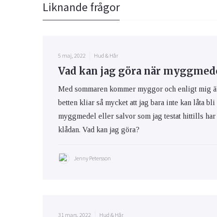
Liknande frågor
5 maj, 2022
Hud & Hår
Vad kan jag göra när myggmedel
Med sommaren kommer myggor och enligt mig är m
betten kliar så mycket att jag bara inte kan låta bli
myggmedel eller salvor som jag testat hittills har 
klådan. Vad kan jag göra?
Jenny Petersson
31 mars, 2022
Hud & Hår