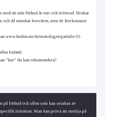
m med att min förhud är torr och irriterad. Brukar
 och då minskar besvären, men de återkommer
idan www.huden.nu/dermatologen/patinfo/31-
llas balanit.
nnan “kur” du kan rekomendera?
on på förhud och ollon som kan orsakas av
specifik irritation. Man kan pröva att smörja på