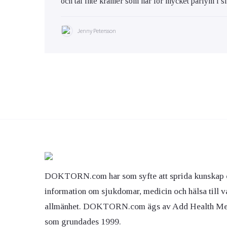
och tål inte krämer som har för mycket parfym i s
Jenny Petersson
DOKTORN.com har som syfte att sprida kunskap 
information om sjukdomar, medicin och hälsa till v
allmänhet. DOKTORN.com ägs av Add Health M
som grundades 1999.