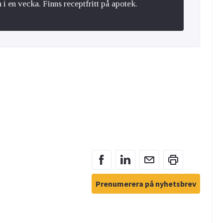
 en vecka. Finns receptfritt på apotek.
Prenumerera på nyhetsbrev