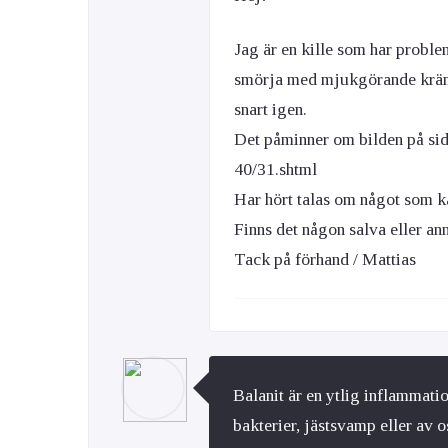
Jag är en kille som har proble
smörja med mjukgörande kräm
snart igen.
Det påminner om bilden på s
40/31.shtml
Har hört talas om något som ka
Finns det någon salva eller a
Tack på förhand / Mattias
Balanit är en ytlig inflammati
bakterier, jästsvamp eller av o