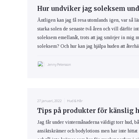
Hur undviker jag soleksem und
Äntligen kan jag få resa utomlands igen, var så lä
starka solen de senaste två åren och vill därför int
soleksem emellanåt, trots att jag smörjer in mig 
soleksem? Och hur kan jag hjälpa huden att återhäm
Jenny Petersson
27 januari, 2022
Hud & Hår
Tips på produkter för känslig 
Jag får under vintermånaderna väldigt torr hud, bå
ansiktskrämer och bodylotions men har inte hittat