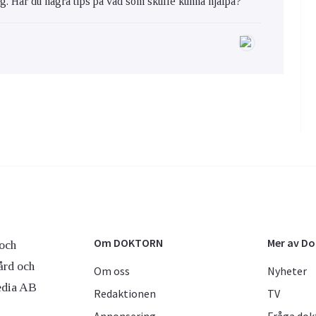
ig. Har du några tips på vad som skulle kunna hjälpa?
Om DOKTORN
Mer av D
och
ård och
Om oss
Nyheter
edia AB
Redaktionen
TV