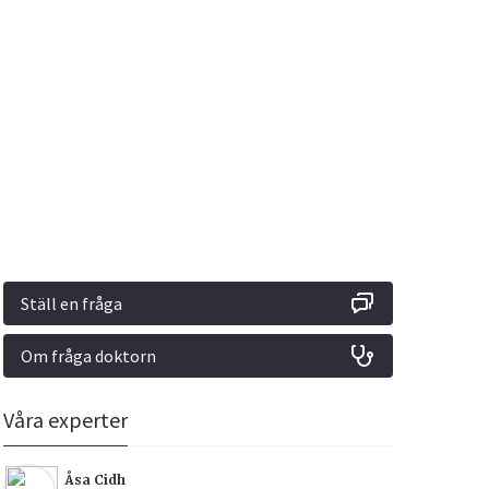
Vacciner
Hjärta & Kärl
Hud & Hår
Rökavvänjning
Sex & Samliv
din
e besvara
Rörelseapparaten
Sömn & Stress
ar
n
Ställ en fråga
Om fråga doktorn
icy.
Våra experter
Åsa Cidh