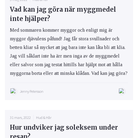
Vad kan jag göra när myggmedel
inte hjälper?
Med sommaren kommer myggor och enligt mig är
myggor djävulens påfund! Jag får stora svullnader och
betten kliar så mycket att jag bara inte kan låta bli att klia.
Jag vill såklart inte ha ärr men inga av de myggmedel
eller salvor som jag testat hittills har hjälpt mot att hålla
myggorna borta eller att minska klådan. Vad kan jag göra?
Jenny Petersson
31 mars, 2022
Hud & Hår
Hur undviker jag soleksem under
resan?