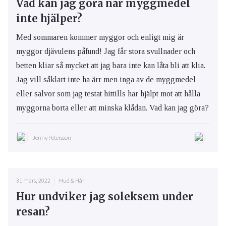
Vad kan jag göra när myggmedel
inte hjälper?
Med sommaren kommer myggor och enligt mig är
myggor djävulens påfund! Jag får stora svullnader och
betten kliar så mycket att jag bara inte kan låta bli att klia.
Jag vill såklart inte ha ärr men inga av de myggmedel
eller salvor som jag testat hittills har hjälpt mot att hålla
myggorna borta eller att minska klådan. Vad kan jag göra?
Jenny Petersson
31 mars, 2022
Hud & Hår
Hur undviker jag soleksem under
resan?