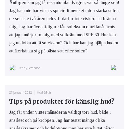
Äntligen kan jag få resa utomlands igen, var så länge sen!
Jag har inte har vistats speciellt mycket i den starka solen
de senaste två åren och vill därför inte riskera att bränna
mig. Jag har även tidigare fått soleksem emellanåt, trots
att jag smörjer in mig med solkräm med SPF 30. Hur kan
jag undvika att få soleksem? Och hur kan jag hjälpa huden
att återhämta sig på bästa sätt efter solen?
Jenny Petersson
27 januari, 2022
Hud & Hår
Tips på produkter för känslig hud?
Jag får under vintermånaderna väldigt torr hud, både i
ansiktet och på kroppen. Jag har testat många olika
ansiktskrämer och bodylotions men har inte hittat något