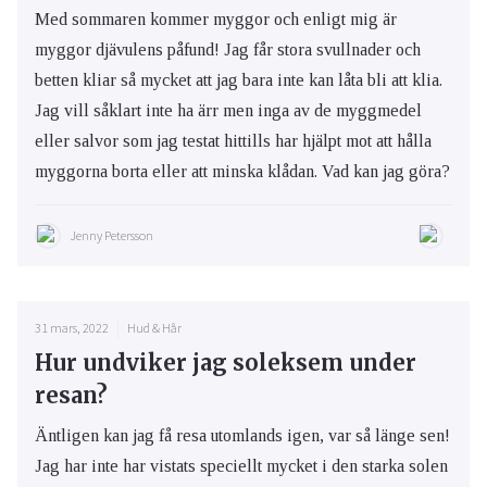
Med sommaren kommer myggor och enligt mig är
myggor djävulens påfund! Jag får stora svullnader och
betten kliar så mycket att jag bara inte kan låta bli att klia.
Jag vill såklart inte ha ärr men inga av de myggmedel
eller salvor som jag testat hittills har hjälpt mot att hålla
myggorna borta eller att minska klådan. Vad kan jag göra?
Jenny Petersson
31 mars, 2022
Hud & Hår
Hur undviker jag soleksem under
resan?
Äntligen kan jag få resa utomlands igen, var så länge sen!
Jag har inte har vistats speciellt mycket i den starka solen