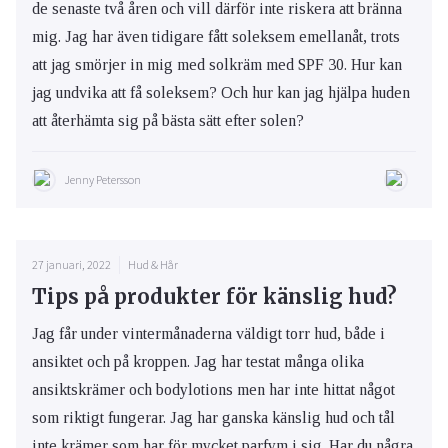
de senaste två åren och vill därför inte riskera att bränna
mig. Jag har även tidigare fått soleksem emellanåt, trots
att jag smörjer in mig med solkräm med SPF 30. Hur kan
jag undvika att få soleksem? Och hur kan jag hjälpa huden
att återhämta sig på bästa sätt efter solen?
Jenny Petersson
27 januari, 2022
Hud & Hår
Tips på produkter för känslig hud?
Jag får under vintermånaderna väldigt torr hud, både i
ansiktet och på kroppen. Jag har testat många olika
ansiktskrämer och bodylotions men har inte hittat något
som riktigt fungerar. Jag har ganska känslig hud och tål
inte krämer som har för mycket parfym i sig. Har du några