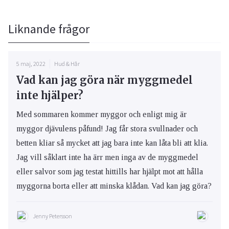
Liknande frågor
5 maj, 2022
Hud & Hår
Vad kan jag göra när myggmedel
inte hjälper?
Med sommaren kommer myggor och enligt mig är
myggor djävulens påfund! Jag får stora svullnader och
betten kliar så mycket att jag bara inte kan låta bli att klia.
Jag vill såklart inte ha ärr men inga av de myggmedel
eller salvor som jag testat hittills har hjälpt mot att hålla
myggorna borta eller att minska klådan. Vad kan jag göra?
Jenny Petersson