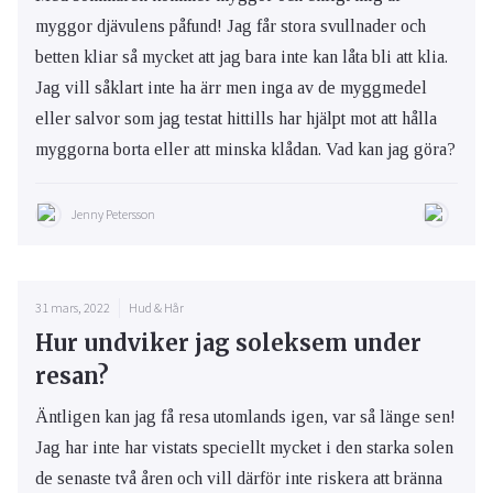
myggor djävulens påfund! Jag får stora svullnader och
betten kliar så mycket att jag bara inte kan låta bli att klia.
Jag vill såklart inte ha ärr men inga av de myggmedel
eller salvor som jag testat hittills har hjälpt mot att hålla
myggorna borta eller att minska klådan. Vad kan jag göra?
Jenny Petersson
31 mars, 2022
Hud & Hår
Hur undviker jag soleksem under
resan?
Äntligen kan jag få resa utomlands igen, var så länge sen!
Jag har inte har vistats speciellt mycket i den starka solen
de senaste två åren och vill därför inte riskera att bränna