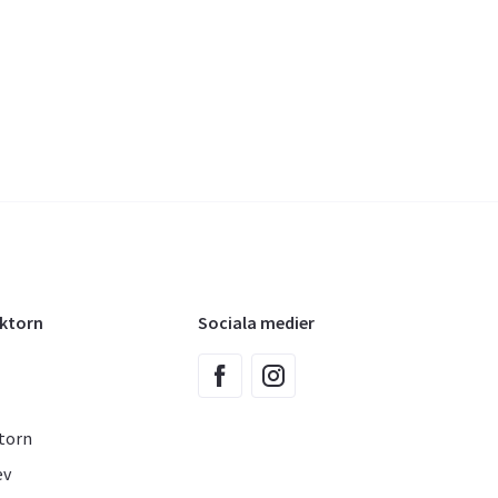
oktorn
Sociala medier
torn
ev