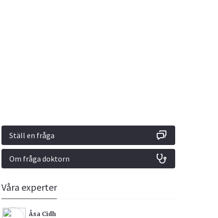
Vacciner
Hjärta & Kärl
Hud & Hår
Rökavvänjning
Sex & Samliv
din
e besvara
Rörelseapparaten
Sömn & Stress
ar
n
Ställ en fråga
Om fråga doktorn
icy.
Våra experter
Åsa Cidh