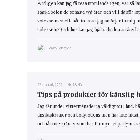
Äntligen kan jag få resa utomlands igen, var så lä
starka solen de senaste två åren och vill därför int
soleksem emellanåt, trots att jag smörjer in mig 
soleksem? Och hur kan jag hjälpa huden att återhäm
Jenny Petersson
27 januari, 2022
Hud & Hår
Tips på produkter för känslig 
Jag får under vintermånaderna väldigt torr hud, bå
ansiktskrämer och bodylotions men har inte hittat
och tål inte krämer som har för mycket parfym i s