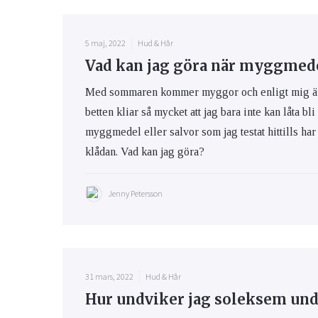
5 maj, 2022
Hud & Hår
Vad kan jag göra när myggmedel
Med sommaren kommer myggor och enligt mig är m
betten kliar så mycket att jag bara inte kan låta bli
myggmedel eller salvor som jag testat hittills har 
klådan. Vad kan jag göra?
Jenny Petersson
31 mars, 2022
Hud & Hår
Hur undviker jag soleksem und