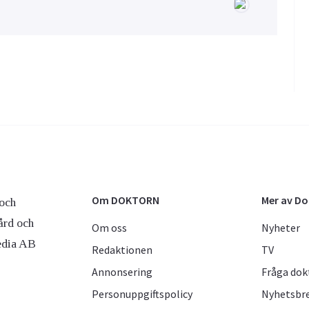
Om DOKTORN
Mer av D
och
ård och
Om oss
Nyheter
edia AB
Redaktionen
TV
Annonsering
Fråga dok
Personuppgiftspolicy
Nyhetsbr