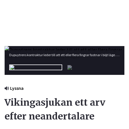
Dupuytrens kontraktur leder till att ett eller flera fingrar fastnar i böjt läge. Foto: Getty Images
Lyssna
Vikingasjukan ett arv
efter neandertalare