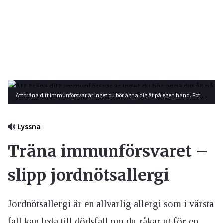
Att träna ditt immunförsvar är inget du bör ägna dig åt på egen hand. Foto: Shutterstock
Lyssna
Träna immunförsvaret –
slipp jordnötsallergi
Jordnötsallergi är en allvarlig allergi som i värsta
fall kan leda till dödsfall om du råkar ut för en