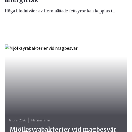
Höga blodnivåer av fleromättade fettsyror kan kopplas t...
8 juni, 2026
Mage & Tarm
Mjölksyrabakterier vid magbesvär