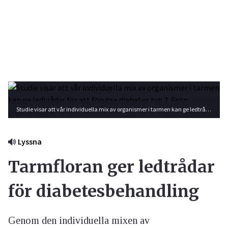
Studie visar att vår individuella mix av organismer i tarmen kan ge ledtrådar för att förutse diabetes typ 2. Foto: Shutterstock
Lyssna
Tarmfloran ger ledtrådar
för diabetesbehandling
Genom den individuella mixen av