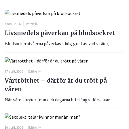
7 maj, 2026
Bättre liv
Livsmedels påverkan på blodsockret
Blodsockernivåerna påverkas i hög grad av vad vi äter, ...
27 april, 2026
Bättre liv
Vårtrötthet – därför är du trött på
våren
När våren bryter fram och dagarna blir längre förväntar...
10 april, 2026
Bättre liv