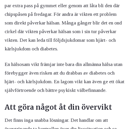
par extra pass på gymmet eller genom att låta bli den där
chipspåsen på fredagar. För andra är vikten ett problem
som direkt påverkar hälsan. Många gånger blir det en ond
cirkel där vikten påverkar hälsan som i sin tur påverkar
vikten. Det kan leda till följdsjukdomar som hjärt- och
kärlsjukdom och diabetes.
En hälsosam vikt främjar inte bara din allmänna hälsa utan
förebygger även risken att du drabbas av diabetes och
hjärt- och kärlsjukdom. En lagom vikt kan även ge ett ökat
självförtroende och bättre psykiskt välbefinnande.
Att göra något åt din övervikt
Det finns inga snabba lösningar. Det handlar om att
övergripande ta kontrollen över din livssituation och se