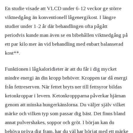
En studie visade att VLCD under 6-12 veckor ge större
viktnedgång än konventionell lågenergikost. I längre
studier under 1-2 år där behandlingen ofta pågått
periodvis kunde man även se en bibehållen viktnedgång på
ett par kilo mer än vid behandling med enbart balanserad
kost**.
Funktionen i lågkaloridieter är att du får i dig mycket
mindre energi än din kropp behöver. Kroppen tar då energi
från fettreserven. När fettet bryts ner till fettsyror bildas
ketonkroppar i levern. Ketonkroppparna påverkar hjärnan
genom att minska hungerkänslorna. Du väljer själv vilket
märke och vilken typ som passar dig bäst. Det finns bland
annat pulvershakes, soppor och gröt. I början kan du
behöva pröva dig fram, har du väl har börjat med ett märke