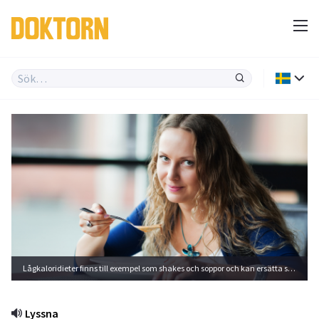
Lågkaloridieter finns till exempel som shakes och soppor och kan ersätta samtliga måltider under en period. Foto: Shutterstock
Lyssna