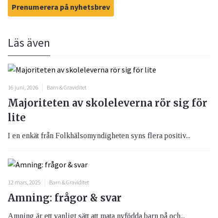
Prenumerera på nyhetsbrev
Läs även
16 juni, 2026
Barn & Graviditet
Majoriteten av skoleleverna rör sig för
lite
I en enkät från Folkhälsomyndigheten syns flera positiv...
12 mars, 2025
Barn & Graviditet
Amning: frågor & svar
Amning är ett vanligt sätt att mata nyfödda barn på och...