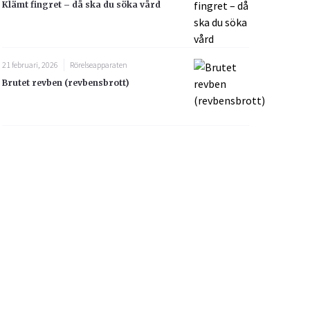
Klämt fingret – då ska du söka vård
21 februari, 2026
Rörelseapparaten
Brutet revben (revbensbrott)