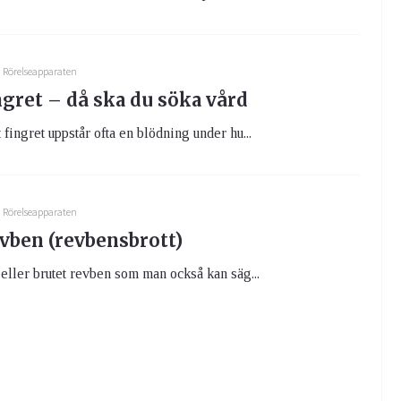
Rörelseapparaten
ngret – då ska du söka vård
fingret uppstår ofta en blödning under hu...
Rörelseapparaten
evben (revbensbrott)
eller brutet revben som man också kan säg...