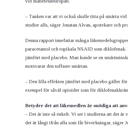
vid diabetesneuropati.
– Tanken var att vi också skulle titta på smärta vid
studier alls, säger Jonatan Alvan, apotekare och p
Denna rapport innefattar många läkemedelsgruppe
paracetamol och topikala NSAID som diklofenak. D
jämfört med placebo. Man kunde se en smärtminskni
motsvarar den tuffaste smärtan.
– Den lilla effekten jämfört med placebo gäller för
exempel för såväl opioider som för diklofenakkräm
Betyder det att läkemedlen är onödiga att an
– Det är inte så enkelt. Vi ser i studierna att det ä
det är långt ifrån alla som får biverkningar, säger