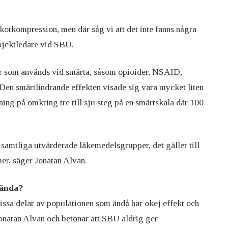
 kotkompression, men där såg vi att det inte fanns några
rojektledare vid SBU.
r som används vid smärta, såsom opioider, NSAID,
en smärtlindrande effekten visade sig vara mycket liten
ng på omkring tre till sju steg på en smärtskala där 100
 samtliga utvärderade läkemedelsgrupper, det gäller till
er, säger Jonatan Alvan.
vända?
r vissa delar av populationen som ändå har okej effekt och
 Jonatan Alvan och betonar att SBU aldrig ger