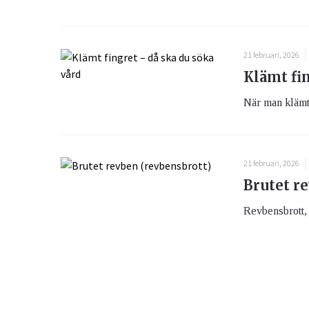
21 februari, 2026
Klämt fi
När man klämt 
21 februari, 2026
Brutet r
Revbensbrott, 