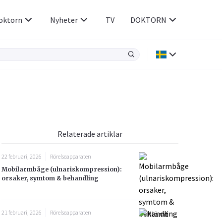
oktorn
Nyheter
TV
DOKTORN
Hjärnan & Nerver
Infektioner &
Vacciner
Hjärta & Kärl
din
e besvara
Hud & Hår
ar
n
Relaterade artiklar
Rökavvänjning
Sex & Samliv
22 februari, 2026
Rörelseapparaten
Rörelseapparaten
Sömn & Stress
Mobilarmbåge (ulnariskompression):
icy.
orsaker, symtom & behandling
21 februari, 2026
Rörelseapparaten