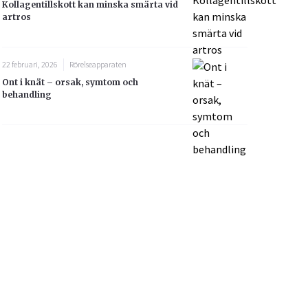
Kollagentillskott kan minska smärta vid
artros
22 februari, 2026
Rörelseapparaten
Ont i knät – orsak, symtom och
behandling