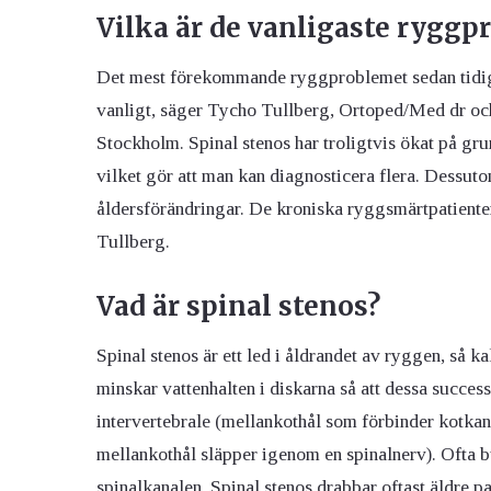
Vilka är de vanligaste ryggp
Det mest förekommande ryggproblemet sedan tidiga
vanligt, säger Tycho Tullberg, Ortoped/Med dr oc
Stockholm. Spinal stenos har troligtvis ökat på g
vilket gör att man kan diagnosticera flera. Dessutom 
åldersförändringar. De kroniska ryggsmärtpatiente
Tullberg.
Vad är spinal stenos?
Spinal stenos är ett led i åldrandet av ryggen, så 
minskar vattenhalten i diskarna så att dessa succes
intervertebrale (mellankothål som förbinder kotka
mellankothål släpper igenom en spinalnerv). Ofta b
spinalkanalen. Spinal stenos drabbar oftast äldre 