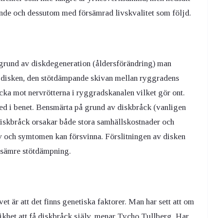
nde och dessutom med försämrad livskvalitet som följd.
grund av diskdegeneration (åldersförändring) man
t disken, den stötdämpande skivan mellan ryggradens
ycka mot nervrötterna i ryggradskanalen vilket gör ont.
ed i benet. Bensmärta på grund av diskbråck (vanligen
iskbråck orsakar både stora samhällskostnader och
lv och symtomen kan försvinna. Förslitningen av disken
a sämre stötdämpning.
t är att det finns genetiska faktorer. Man har sett att om
likhet att få diskbråck själv, menar Tycho Tullberg. Har