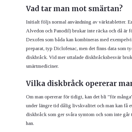
Vad tar man mot smärtan?
Initialt följs normal användning av värktabletter.
Alvedon och Panodil) brukar inte räcka och då är fö
Dexofen som båda kan kombineras med exempelvis 
preparat, typ Diclofenac, men det finns data som tyd
diskbråck. Vid mer uttalade diskbråcksbesvär bruk
smärtmediciner.
Vilka diskbråck opererar ma
Om man opererar för tidigt, kan det bli ”för många”
under längre tid dålig livskvalitet och man kan få
diskbråck som ger svåra symtom och som inte går till
han.