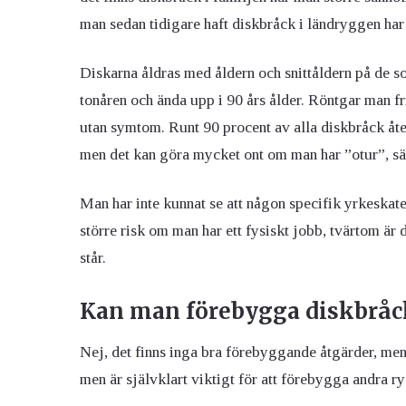
man sedan tidigare haft diskbråck i ländryggen har m
Diskarna åldras med åldern och snittåldern på de so
tonåren och ända upp i 90 års ålder. Röntgar man f
utan symtom. Runt 90 procent av alla diskbråck åte
men det kan göra mycket ont om man har ”otur”, s
Man har inte kunnat se att någon specifik yrkeskatego
större risk om man har ett fysiskt jobb, tvärtom är d
står.
Kan man förebygga diskbråc
Nej, det finns inga bra förebyggande åtgärder, me
men är självklart viktigt för att förebygga andra ry