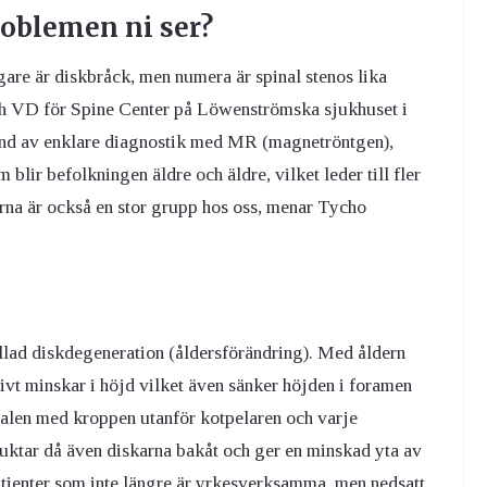
roblemen ni ser?
re är diskbråck, men numera är spinal stenos lika
h VD för Spine Center på Löwenströmska sjukhuset i
rund av enklare diagnostik med MR (magnetröntgen),
blir befolkningen äldre och äldre, vilket leder till fler
rna är också en stor grupp hos oss, menar Tycho
kallad diskdegeneration (åldersförändring). Med åldern
sivt minskar i höjd vilket även sänker höjden i foramen
nalen med kroppen utanför kotpelaren och varje
uktar då även diskarna bakåt och ger en minskad yta av
patienter som inte längre är yrkesverksamma, men nedsatt