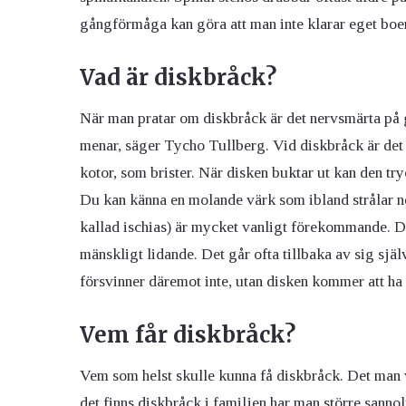
gångförmåga kan göra att man inte klarar eget boe
Vad är diskbråck?
När man pratar om diskbråck är det nervsmärta på 
menar, säger Tycho Tullberg. Vid diskbråck är de
kotor, som brister. När disken buktar ut kan den tr
Du kan känna en molande värk som ibland strålar n
kallad ischias) är mycket vanligt förekommande. D
mänskligt lidande. Det går ofta tillbaka av sig sjä
försvinner däremot inte, utan disken kommer att h
Vem får diskbråck?
Vem som helst skulle kunna få diskbråck. Det man ve
det finns diskbråck i familjen har man större sanno