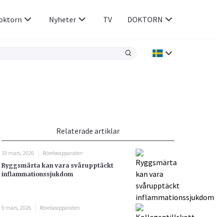
oktorn
Nyheter
TV
DOKTORN
Hjärnan & Nerver
Infektioner &
Vacciner
Hjärta & Kärl
din
e besvara
Hud & Hår
ar
n
Relaterade artiklar
Rökavvänjning
Sex & Samliv
19 mars, 2026
Rörelseapparaten
Rörelseapparaten
Sömn & Stress
Ryggsmärta kan vara svårupptäckt
icy.
inflammationssjukdom
9 mars, 2026
Rörelseapparaten