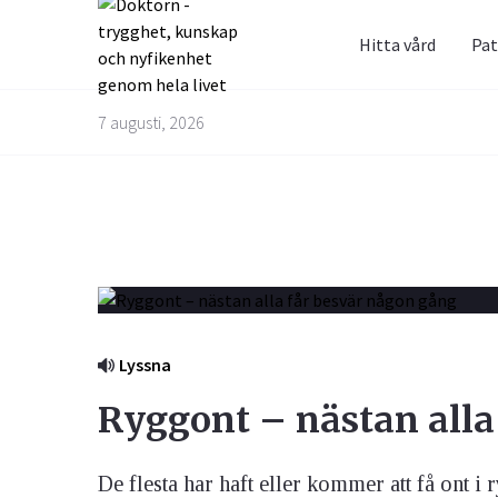
Hitta vård
Pat
Prenum
Fråga 
7 augusti, 2026
Alternativbehandling
Barn & Graviditet
Bättre liv
Glöm inte 
Här kan du
skräppost
alla frågo
Email
experterna
besvarade
Kvinnans hälsa
Luftvägarna & Allergi
Lyssna
Jag h
behan
Ryggont – nästan alla
De flesta har haft eller kommer att få ont i r