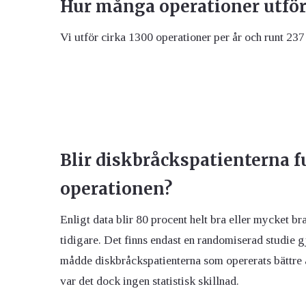
Hur många operationer utför 
Vi utför cirka 1300 operationer per år och runt 23
Blir diskbråckspatienterna fu
operationen?
Enligt data blir 80 procent helt bra eller mycket br
tidigare. Det finns endast en randomiserad studie gj
mådde diskbråckspatienterna som opererats bättre ä
var det dock ingen statistisk skillnad.