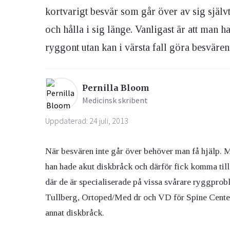
kortvarigt besvär som går över av sig själ
och hålla i sig länge. Vanligast är att man ha
Ögon & Öron
Övervikt
ryggont utan kan i värsta fall göra besväre
Pernilla Bloom
Medicinsk skribent
Uppdaterad: 24 juli, 2013
När besvären inte går över behöver man få hjälp. Mi
han hade akut diskbråck och därför fick komma ti
där de är specialiserade på vissa svårare ryggprobl
Tullberg, Ortoped/Med dr och VD för Spine Center
annat diskbråck.