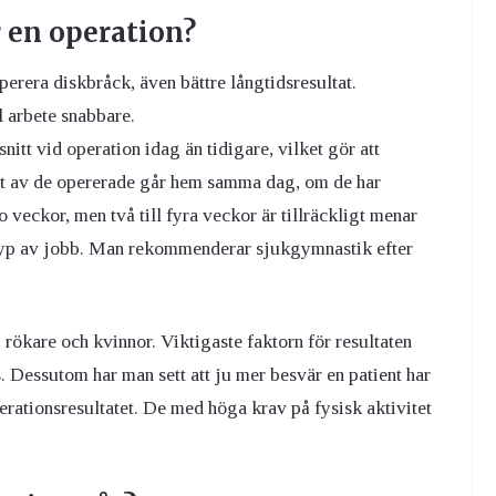
r en operation?
operera diskbråck, även bättre långtidsresultat.
ll arbete snabbare.
itt vid operation idag än tidigare, vilket gör att
ent av de opererade går hem samma dag, om de har
 veckor, men två till fyra veckor är tillräckligt menar
 typ av jobb. Man rekommenderar sjukgymnastik efter
rökare och kvinnor. Viktigaste faktorn för resultaten
s. Dessutom har man sett att ju mer besvär en patient har
perationsresultatet. De med höga krav på fysisk aktivitet