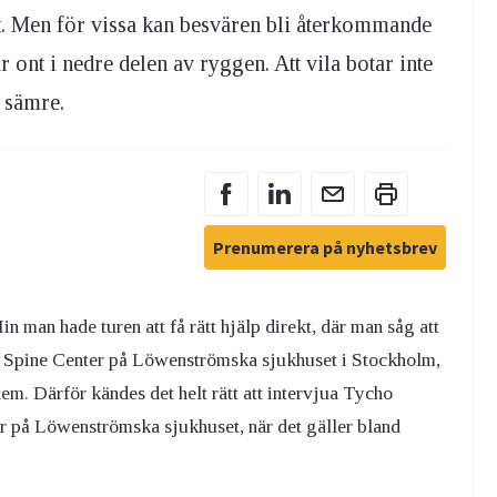
vt. Men för vissa kan besvären bli återkommande
r ont i nedre delen av ryggen. Att vila botar inte
n sämre.
Prenumerera på nyhetsbrev
n man hade turen att få rätt hjälp direkt, där man såg att
ll Spine Center på Löwenströmska sjukhuset i Stockholm,
em. Därför kändes det helt rätt att intervjua Tycho
 på Löwenströmska sjukhuset, när det gäller bland