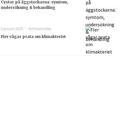
Cystor på äggstockarna: symtom,
undersökning & behandling
2 januari, 2025
Kvinnans hälsa
Fler vågar prata om klimakteriet