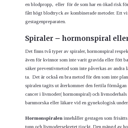
en blodpropp, eller för de som har en ökad risk fö
fått högt blodtryck av kombinerade metoder. Ett 
gestagenpreparaten.
Spiraler – hormonspiral elle
Det finns två typer av spiraler, hormonspiral respe
även för kvinnor som inte varit gravida eller fött ba
säker preventivmetod som inte påverkas av andra l
ta. Det är också en bra metod för den som inte plan
spiralen tagits ut återkommer den fertila förmågan
cancer i livmoder( hormonspiral) och livmoderhals (
barnmorska eller läkare vid en gynekologisk unde
Hormonspiralen
innehåller gestagen som frisätt
tunn och livmodersekretet tjockt. Den mängd av ho