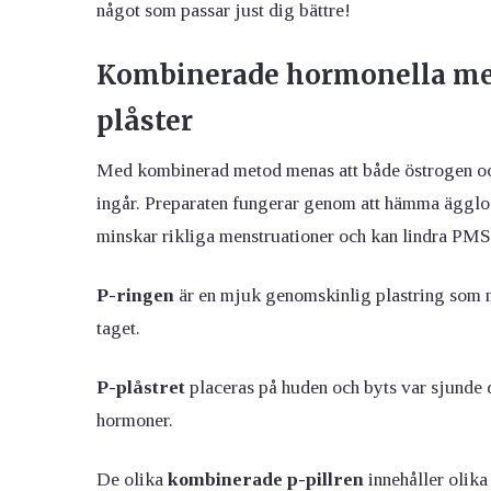
något som passar just dig bättre!
Kombinerade hormonella meto
plåster
Med kombinerad metod menas att både östrogen och
ingår. Preparaten fungerar genom att hämma äggl
minskar rikliga menstruationer och kan lindra P
P-ringen
är en mjuk genomskinlig plastring som man 
taget.
P-plåstret
placeras på huden och byts var sjunde 
hormoner.
De olika
kombinerade p-pillren
innehåller olik