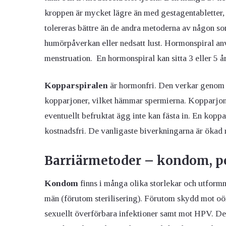
kroppen är mycket lägre än med gestagentabletter, 
tolereras bättre än de andra metoderna av någon som
humörpåverkan eller nedsatt lust. Hormonspiral an
menstruation. En hormonspiral kan sitta 3 eller 5 
Kopparspiralen
är hormonfri. Den verkar genom a
kopparjoner, vilket hämmar spermierna. Kopparjone
eventuellt befruktat ägg inte kan fästa in. En koppar
kostnadsfri. De vanligaste biverkningarna är öka
Barriärmetoder – kondom, p
Kondom
finns i många olika storlekar och utformn
män (förutom sterilisering). Förutom skydd mot o
sexuellt överförbara infektioner samt mot HPV. De