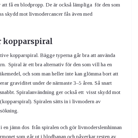
r att få en blodpropp. De är också lämpliga för den som
viss skydd mot livmodercancer fås även med
r kopparspiral
ktive kopparspiral. Bägge typerna går bra att använda
rn. Spiral är ett bra alternativ för den som vill ha en
äkemedel, och som man heller inte kan glömma bort att
erar graviditet under de närmaste 3–5 åren. Så snart
 snabbt. Spiralanvändning ger också ett visst skydd mot
kopparspiral). Spiralen sätts in i livmodern av
rsökning.
s i en jämn dos från spiralen och gör livmoderslemhinnan
rmonet som går ut i blodbanan och påverkar resten av