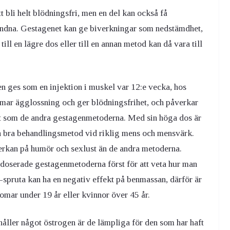
 bli helt blödningsfri, men en del kan också få
ndna. Gestagenet kan ge biverkningar som nedstämdhet,
ill en lägre dos eller till en annan metod kan då vara till
en ges som en injektion i muskel var 12:e vecka, hos
mmar ägglossning och ger blödningsfrihet, och påverkar
t som de andra gestagenmetoderna. Med sin höga dos är
n bra behandlingsmetod vid riklig mens och mensvärk.
erkan på humör och sexlust än de andra metoderna.
e doserade gestagenmetoderna först för att veta hur man
spruta kan ha en negativ effekt på benmassan, därför är
omar under 19 år eller kvinnor över 45 år.
åller något östrogen är de lämpliga för den som har haft