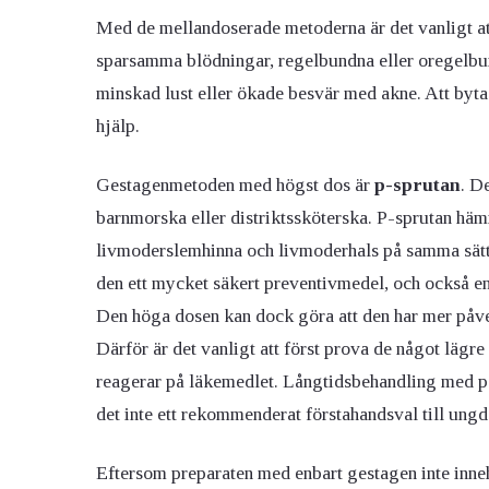
Med de mellandoserade metoderna är det vanligt att
sparsamma blödningar, regelbundna eller oregelbu
minskad lust eller ökade besvär med akne. Att byta t
hjälp.
Gestagenmetoden med högst dos är
p-sprutan
. D
barnmorska eller distriktssköterska. P-sprutan hä
livmoderslemhinna och livmoderhals på samma sät
den ett mycket säkert preventivmedel, och också e
Den höga dosen kan dock göra att den har mer påv
Därför är det vanligt att först prova de något lägr
reagerar på läkemedlet. Långtidsbehandling med p-
det inte ett rekommenderat förstahandsval till ungd
Eftersom preparaten med enbart gestagen inte inneh