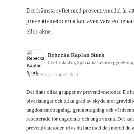
Det främsta syftet med preventivmedel är at
Ögon & Öron
preventivmetoderna kan även vara en beha
Övervikt
eller akne.
Rebecka Kaplan Sturk
Chefredaktör, Specialistläkare i gynekolo
Uppdaterad: 26 april, 2023
Det finns olika grupper av preventivmetoder. De har
biverkningar och olika grad av skydd mot gravidit
ungdomsmottagning, gynmottagning och vårdcentral
rabatterade för ungdomar och unga vuxna. Det kan va
preventivmetoder, trivs du inte med den metod du an