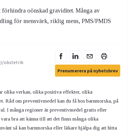
t förhindra oönskad graviditet. Många av
ndling för mensvärk, riklig mens, PMS/PMDS
gi/obstetrik
Prenumerera på nyhetsbrev
 olika verkan, olika positiva effekter, olika
et. Råd om preventivmedel kan du få hos barnmorska, på
. I många regioner är preventivmedel gratis eller
ra bra att känna till att det finns många olika
vänt så kan barnmorska eller läkare hjälpa dig att hitta