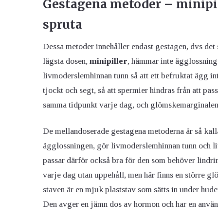
Gestagena metoder – minipill
spruta
Dessa metoder innehåller endast gestagen, dvs det
lägsta dosen,
minipiller
, hämmar inte ägglossning
livmoderslemhinnan tunn så att ett befruktat ägg int
tjockt och segt, så att spermier hindras från att pass
samma tidpunkt varje dag, och glömskemarginalen 
De mellandoserade gestagena metoderna är så kal
ägglossningen, gör livmoderslemhinnan tunn och l
passar därför också bra för den som behöver lindrin
varje dag utan uppehåll, men här finns en större g
staven är en mjuk plaststav som sätts in under hud
Den avger en jämn dos av hormon och har en använd