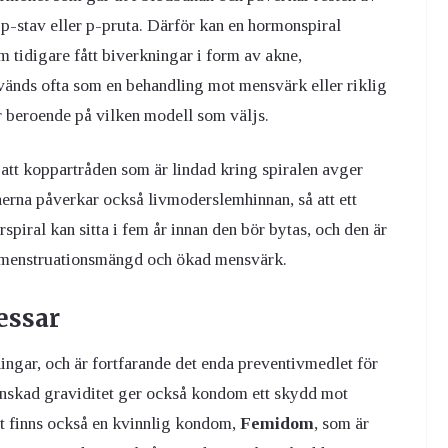
p-stav eller p-pruta. Därför kan en hormonspiral
 tidigare fått biverkningar i form av akne,
vänds ofta som en behandling mot mensvärk eller riklig
år beroende på vilken modell som väljs.
tt koppartråden som är lindad kring spiralen avger
rna påverkar också livmoderslemhinnan, så att ett
spiral kan sitta i fem år innan den bör bytas, och den är
d menstruationsmängd och ökad mensvärk.
essar
ingar, och är fortfarande det enda preventivmedlet för
önskad graviditet ger också kondom ett skydd mot
t finns också en kvinnlig kondom,
Femidom
, som är