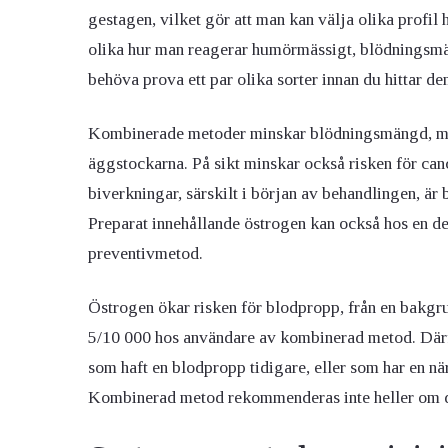
gestagen, vilket gör att man kan välja olika profi
olika hur man reagerar humörmässigt, blödningsmäs
behöva prova ett par olika sorter innan du hittar de
Kombinerade metoder minskar blödningsmängd, mens
äggstockarna. På sikt minskar också risken för ca
biverkningar, särskilt i början av behandlingen, är
Preparat innehållande östrogen kan också hos en de
preventivmetod.
Östrogen ökar risken för blodpropp, från en bakgru
5/10 000 hos användare av kombinerad metod. Därf
som haft en blodpropp tidigare, eller som har en nä
Kombinerad metod rekommenderas inte heller om du