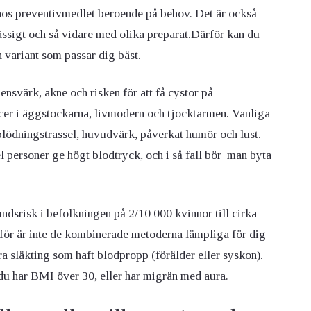
l hos preventivmedlet beroende på behov. Det är också
sigt och så vidare med olika preparat.Därför kan du
n variant som passar dig bäst.
värk, akne och risken för att få cystor på
ncer i äggstockarna, livmodern och tjocktarmen. Vanliga
 blödningstrassel, huvudvärk, påverkat humör och lust.
l personer ge högt blodtryck, och i så fall bör man byta
ndsrisk i befolkningen på 2/10 000 kvinnor till cirka
ör är inte de kombinerade metoderna lämpliga för dig
ra släkting som haft blodpropp (förälder eller syskon).
 har BMI över 30, eller har migrän med aura.