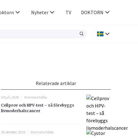
oktorn
Nyheter
TV
DOKTORN
Hjärnan & Nerver
Infektioner &
Vacciner
Hjärta & Kärl
din
e besvara
Hud & Hår
ar
n
Relaterade artiklar
Rökavvänjning
Sex & Samliv
24 juli, 2026
Kvinnans hälsa
Rörelseapparaten
Sömn & Stress
Cellprov och HPV-test – så förebyggs
icy.
livmoderhalscancer
16 oktober, 2025
Kvinnans hälsa