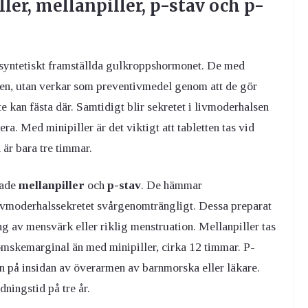
er, mellanpiller, p-stav och p-
 syntetiskt framställda gulkroppshormonet. De med
en, utan verkar som preventivmedel genom att de gör
e kan fästa där. Samtidigt blir sekretet i livmoderhalsen
era. Med minipiller är det viktigt att tabletten tas vid
är bara tre timmar.
lade
mellanpiller
och
p-stav
. De hämmar
ivmoderhalssekretet svårgenomträngligt. Dessa preparat
g av mensvärk eller riklig menstruation. Mellanpiller tas
lömskemarginal än med minipiller, cirka 12 timmar. P-
en på insidan av överarmen av barnmorska eller läkare.
ningstid på tre år.