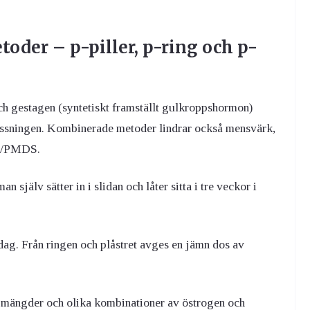
der – p-piller, p-ring och p-
 gestagen (syntetiskt framställt gulkroppshormon)
ossningen. Kombinerade metoder lindrar också mensvärk,
MS/PMDS.
själv sätter in i slidan och låter sitta i tre veckor i
dag. Från ringen och plåstret avges en jämn dos av
a mängder och olika kombinationer av östrogen och