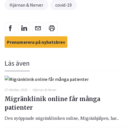
Hjärnan & Nerver
covid-19
Prenumerera på nyhetsbrev
Läs även
27 oktober, 2020
Hjärnan & Nerver
Migränklinik online får många
patienter
Den nyöppnade migränkliniken online, Migränhjälpen, har...