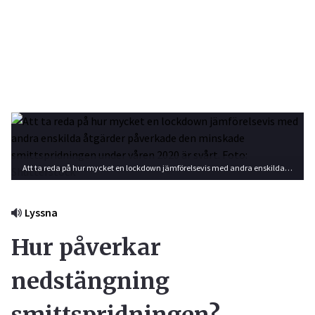
Att ta reda på hur mycket en lockdown jämförelsevis med andra enskilda åtgärder påverkade den minskade smittspridningen under våren 2020 är svårt. Foto: Shutterstock
Lyssna
Hur påverkar
nedstängning