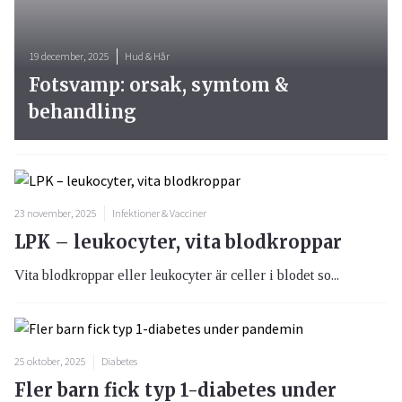
19 december, 2025
Hud & Hår
Fotsvamp: orsak, symtom &
behandling
23 november, 2025
Infektioner & Vacciner
LPK – leukocyter, vita blodkroppar
Vita blodkroppar eller leukocyter är celler i blodet so...
25 oktober, 2025
Diabetes
Fler barn fick typ 1-diabetes under