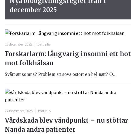
Nya blodgivningsregler från 1
december 2025
12 december, 2025
Bättre liv
Forskarlarm: långvarig insomni ett hot
mot folkhälsan
Svårt att somna? Problem att sova ostört en hel natt? O...
27 november, 2025
Bättre liv
Vårdskada blev vändpunkt – nu stöttar
Nanda andra patienter