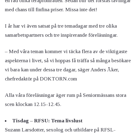
en rad olika terapiområden. Sedan blir det förstås tävlingar
med chans till finfina priser. Missa inte det!
I år har vi även satsat på tre temadagar med tre olika
samarbetspartners och tre inspirerande föreläsningar.
– Med våra teman kommer vi täcka flera av de viktigaste
aspekterna i livet, så vi hoppas få träffa så många besökare
vi bara kan under dessa tre dagar, säger Anders Åker,
chefredaktör på DOKTORN.com
Alla våra föreläsningar äger rum på Seniormässans stora
scen klockan 12.15-12.45.
Tisdag – RFSU: Tema livslust
Suzann Larsdotter, sexolog och utbildare på RFSL-