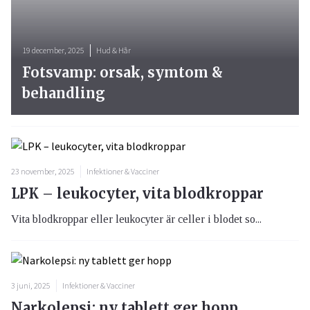
19 december, 2025
Hud & Hår
Fotsvamp: orsak, symtom &
behandling
23 november, 2025
Infektioner & Vacciner
LPK – leukocyter, vita blodkroppar
Vita blodkroppar eller leukocyter är celler i blodet so...
3 juni, 2025
Infektioner & Vacciner
Narkolepsi: ny tablett ger hopp