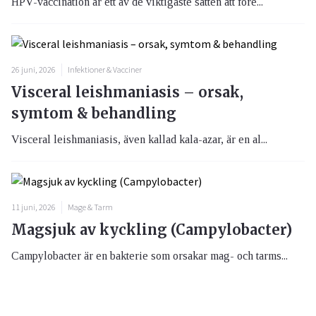
HPV-vaccination är ett av de viktigaste sätten att före...
26 juni, 2026
Infektioner & Vacciner
Visceral leishmaniasis – orsak,
symtom & behandling
Visceral leishmaniasis, även kallad kala-azar, är en al...
11 juni, 2026
Mage & Tarm
Magsjuk av kyckling (Campylobacter)
Campylobacter är en bakterie som orsakar mag- och tarms...