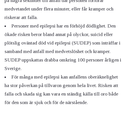
på några sekunder till anfall där personen förlorar
medvetandet under flera minuter, eller får kramper och
riskerar att falla.
Personer med epilepsi har en förhöjd dödlighet. Den
ökade risken beror bland annat på olyckor, suicid eller
plötslig oväntad död vid epilepsi (SUDEP) som inträffar i
samband med anfall med medvetslöshet och kramper.
SUDEP uppskattas drabba omkring 100 personer årligen i
Sverige.
För många med epilepsi kan anfallens oberäknelighet
ha stor påverkan på tillvaron genom hela livet. Risken att
falla och skada sig kan vara en ständig källa till oro både
för den som är sjuk och för de närstående.