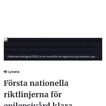
Elektroencefalografi (EEG) är en metod för att registrera hjärnbarkens spontana elektriska aktivitet med hjälp av elektroder som vanligtvis klistras fast på skalpen. Foto: Shutterstock
Lyssna
Första nationella
riktlinjerna för