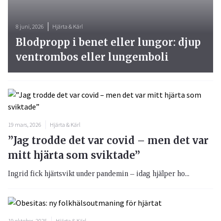
8 juni, 2026
Hjärta & Kärl
Blodpropp i benet eller lungor: djup
ventrombos eller lungemboli
19 mars, 2026
Hjärta & Kärl
”Jag trodde det var covid – men det var
mitt hjärta som sviktade”
Ingrid fick hjärtsvikt under pandemin – idag hjälper ho...
19 oktober, 2025
Hjärta & Kärl