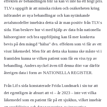
effekten av behandlingen blir så kan vi inte ha ett högt pris.
TLV:s uppgift är att minska risken och osäkerheten kring
införandet av nya behandlingar och kan nytänkande
avtalsmodeller innebära detta så är man positiv från TLV:s
sida. Han beskrev hur vi med hjälp av data från nationella
hälsoregister och bra uppföljning kan få mer konkreta
bevis på den mängd ”hälsa” dvs. effekten som vi får av ett
visst läkemedel. Men för att detta ska kunna ske måste vi i
framtiden kunna se vilken patient som får en viss typ av
behandling. Anders nyckel även till denna dörr var därför
återigen data i form av NATIONELLA REGISTER.
Från Lif:s sida konstaterade Frida Lundmark i sin tur att
det egentligen är absurt att vi – år 2023 – inte vet vilka
läkemedel som en patient får på ett sjukhus, vilket innebär
att uppföljning och datagenerering av innovativa