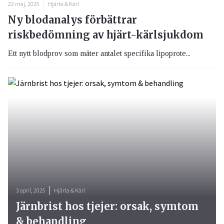
22 maj, 2025
Hjärta & Kärl
Ny blodanalys förbättrar
riskbedömning av hjärt-kärlsjukdom
Ett nytt blodprov som mäter antalet specifika lipoprote...
3 april, 2025
Hjärta & Kärl
Järnbrist hos tjejer: orsak, symtom
& behandling