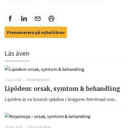
Prenumerera på nyhetsbrev
Läs även
17 juli, 2026
Rörelseapparaten
Lipödem: orsak, symtom & behandling
Lipödem är en kronisk sjukdom i kroppens fettvävnad som...
18 juni, 2026
Hjärnan & Nerver