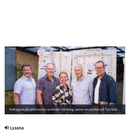
Deltagare på seminariet var Anders Vinberg, senior analytiker på TLV, Gilbert Tribo (L), aktiv inom Region Skåne, Frida Lundmark, sakkunnig på Läkemedelsindustriföreningen (Lif), Jerker Liljestrand patientföreträdare från Hypertrofisk Kardiomyopatis Svenska Sällskap (HCM SS) och även legitimerad läkare och moderator Fredrik Hed. Foto: Privat
Lyssna