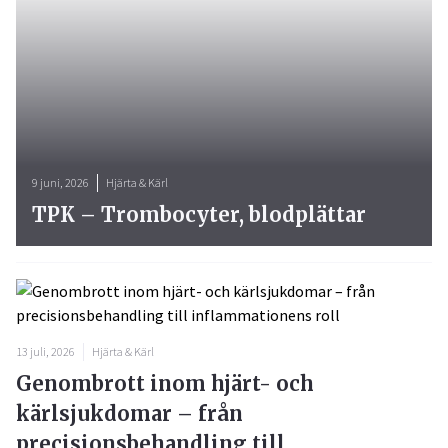
9 juni, 2026
Hjärta & Kärl
TPK – Trombocyter, blodplättar
13 juli, 2026
Hjärta & Kärl
Genombrott inom hjärt- och
kärlsjukdomar – från
precisionsbehandling till