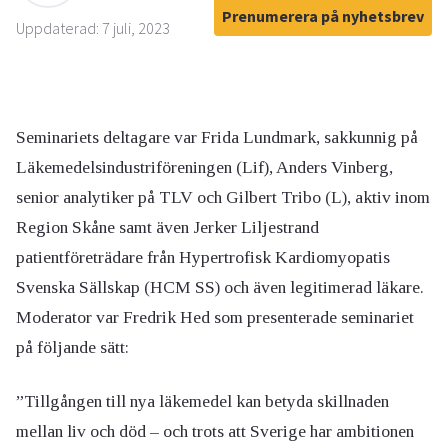
Prenumerera på nyhetsbrev
Uppdaterad: 7 juli, 2023
Seminariets deltagare var Frida Lundmark, sakkunnig på
Läkemedelsindustriföreningen (Lif), Anders Vinberg,
senior analytiker på TLV och Gilbert Tribo (L), aktiv inom
Region Skåne samt även Jerker Liljestrand
patientföreträdare från Hypertrofisk Kardiomyopatis
Svenska Sällskap (HCM SS) och även legitimerad läkare.
Moderator var Fredrik Hed som presenterade seminariet
på följande sätt:
”Tillgången till nya läkemedel kan betyda skillnaden
mellan liv och död – och trots att Sverige har ambitionen