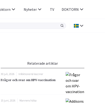
oktorn
Nyheter
TV
DOKTORN
Hjärnan & Nerver
Infektioner &
Vacciner
Hjärta & Kärl
din
Hud & Hår
Relaterade artiklar
Rökavvänjning
Sex & Samliv
e besvara
30 juli, 2026
Infektioner & Vacciner
Rörelseapparaten
Sömn & Stress
Frågor och svar om HPV-vaccination
ar
icy.
n
15 juni, 2026
Mannens hälsa