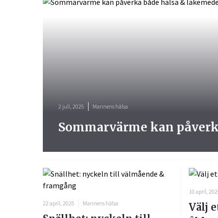
2 juli, 2025
Mannens hälsa
Sommarvärme kan påverka
10 april, 20
22 april, 2025
Mannens hälsa
Välj 