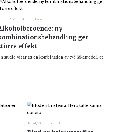
5 juni, 2025
Mannens hälsa
Alkoholberoende: ny
kombinationsbehandling ger
större effekt
n studie visar att en kombination av två läkemedel, et...
3 april, 2025
Bättre liv