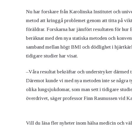
Nu har forskare från Karolinska Institutet och univers
metod att kringgå problemet genom att titta på vik
föräldrar. Forskarna har jämfört resultaten för hur
beräknat med den nya statiska metoden och konvent
samband mellan högt BMI och dödlighet i hjärtkär
tidigare studier har visat.
–Våra resultat bekräftar och understryker därmed t
Däremot kunde vi med nya metoden inte se några t
olika lungsjukdomar, som man sett i tidigare studi
överdrivet, säger professor Finn Rasmussen vid Kar
Vill du läsa fler nyheter inom hälsa medicin och vä