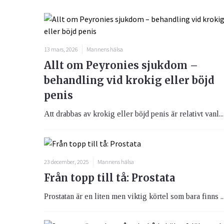
13 mars, 2026
Mannens hälsa
Allt om Peyronies sjukdom –
behandling vid krokig eller böjd
penis
Att drabbas av krokig eller böjd penis är relativt vanl...
23 december, 2025
Mannens hälsa
Från topp till tå: Prostata
Prostatan är en liten men viktig körtel som bara finns ..