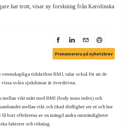
are har trott, visar ny forskning från Karolinska
Om fråga doktorn
Fortsätt
Prenumerera på nyhetsbrev
 vetenskapliga tidskriften BMJ, talar också för att de
l vissa svåra sjukdomar är överdrivna.
onen mellan vikt mätt med BMI (body mass index) och
sambandet mellan vikt och ökad dödlighet ser ut och hur
 att få bort effekterna av en mängd andra omständigheter
ska faktorer och rökning.