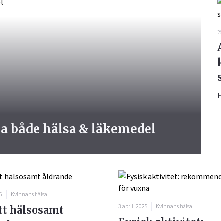
2
E
 både hälsa & läkemedel
25
Kvinnans hälsa
3 april, 2025
Kvinnans hälsa
ett hälsosamt