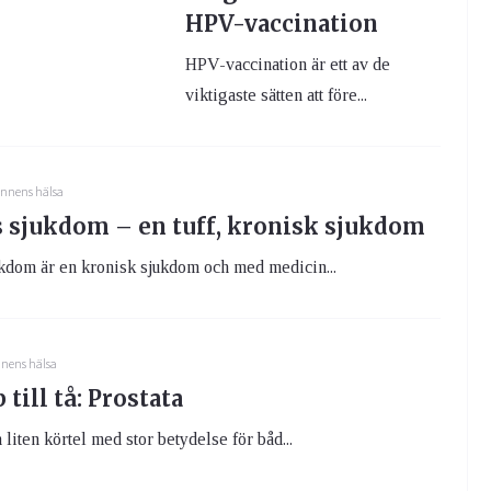
HPV-vaccination
HPV-vaccination är ett av de
viktigaste sätten att före...
nnens hälsa
 sjukdom – en tuff, kronisk sjukdom
kdom är en kronisk sjukdom och med medicin...
nens hälsa
 till tå: Prostata
 liten körtel med stor betydelse för båd...