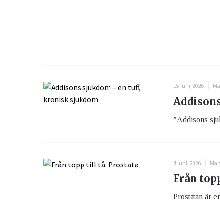
15 juni, 2026
Ma
Addisons
”Addisons sju
4 juni, 2026
Man
Från topp
Prostatan är en