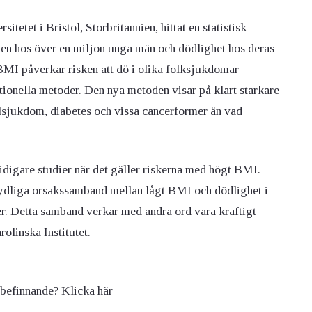
itetet i Bristol, Storbritannien, hittat en statistisk
ten hos över en miljon unga män och dödlighet hos deras
 BMI påverkar risken att dö i olika folksjukdomar
ionella metoder. Den nya metoden visar på klart starkare
lsjukdom, diabetes och vissa cancerformer än vad
idigare studier när det gäller riskerna med högt BMI.
ydliga orsakssamband mellan lågt BMI och dödlighet i
er. Detta samband verkar med andra ord vara kraftigt
olinska Institutet.
lbefinnande? Klicka här