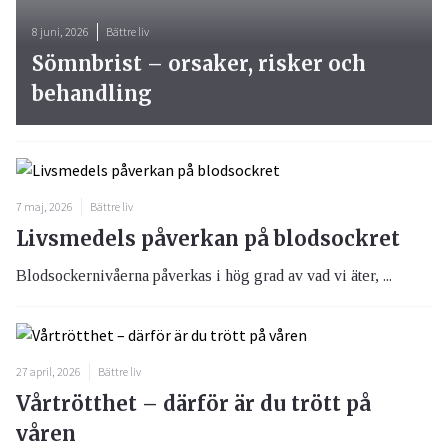
8 juni, 2026
Bättre liv
Sömnbrist – orsaker, risker och
behandling
7 maj, 2026
Bättre liv
Livsmedels påverkan på blodsockret
Blodsockernivåerna påverkas i hög grad av vad vi äter, ...
27 april, 2026
Bättre liv
Vårtrötthet – därför är du trött på
våren