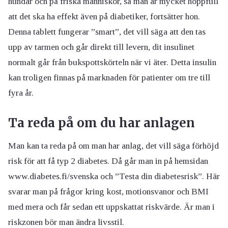
hundar och på friska människor, så man är mycket hoppfull
att det ska ha effekt även på diabetiker, fortsätter hon.
Denna tablett fungerar ”smart”, det vill säga att den tas
upp av tarmen och går direkt till levern, dit insulinet
normalt går från bukspottskörteln när vi äter. Detta insulin
kan troligen finnas på marknaden för patienter om tre till
fyra år.
Ta reda på om du har anlagen
Man kan ta reda på om man har anlag, det vill säga förhöjd
risk för att få typ 2 diabetes. Då går man in på hemsidan
www.diabetes.fi/svenska och ”Testa din diabetesrisk”. Här
svarar man på frågor kring kost, motionsvanor och BMI
med mera och får sedan ett uppskattat riskvärde. Är man i
riskzonen bör man ändra livsstil.