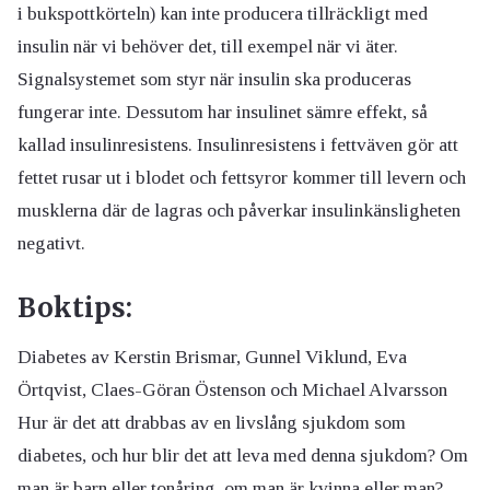
i bukspottkörteln) kan inte producera tillräckligt med
insulin när vi behöver det, till exempel när vi äter.
Signalsystemet som styr när insulin ska produceras
fungerar inte. Dessutom har insulinet sämre effekt, så
kallad insulinresistens. Insulinresistens i fettväven gör att
fettet rusar ut i blodet och fettsyror kommer till levern och
musklerna där de lagras och påverkar insulinkänsligheten
negativt.
Boktips:
Diabetes av Kerstin Brismar, Gunnel Viklund, Eva
Örtqvist, Claes-Göran Östenson och Michael Alvarsson
Hur är det att drabbas av en livslång sjukdom som
diabetes, och hur blir det att leva med denna sjukdom? Om
man är barn eller tonåring, om man är kvinna eller man?