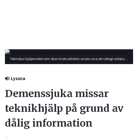
Tekniska hjälpmedel som ökar livskvaliteten anses vara ett viktigt redskap. Foto: Shutterstock
Lyssna
Demenssjuka missar
teknikhjälp på grund av
dålig information