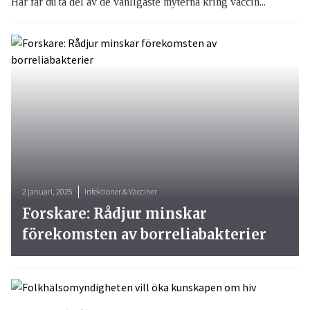
Här får du ta del av de vanligaste myterna kring vaccin...
2 januari, 2025
Infektioner & Vacciner
Forskare: Rådjur minskar
förekomsten av borreliabakterier