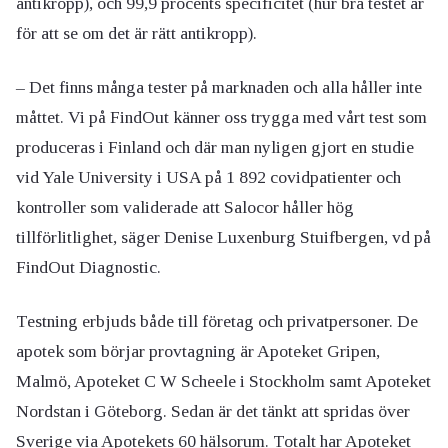
antikropp), och 99,9 procents specificitet (hur bra testet är
för att se om det är rätt antikropp).
– Det finns många tester på marknaden och alla håller inte
måttet. Vi på FindOut känner oss trygga med vårt test som
produceras i Finland och där man nyligen gjort en studie
vid Yale University i USA på 1 892 covidpatienter och
kontroller som validerade att Salocor håller hög
tillförlitlighet, säger Denise Luxenburg Stuifbergen, vd på
FindOut Diagnostic.
Testning erbjuds både till företag och privatpersoner. De
apotek som börjar provtagning är Apoteket Gripen,
Malmö, Apoteket C W Scheele i Stockholm samt Apoteket
Nordstan i Göteborg. Sedan är det tänkt att spridas över
Sverige via Apotekets 60 hälsorum. Totalt har Apoteket