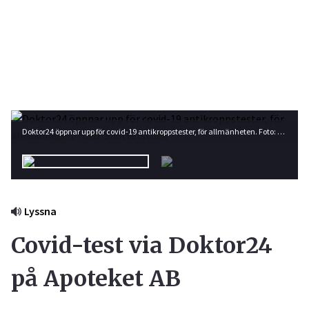
Doktor24 öppnar upp för covid-19 antikroppstester, för allmänheten. Foto: Shutterstock
Lyssna
Covid-test via Doktor24
på Apoteket AB