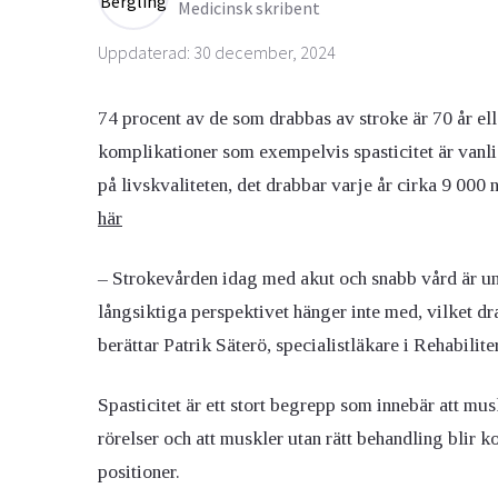
Medicinsk skribent
Uppdaterad: 30 december, 2024
74 procent av de som drabbas av stroke är 70 år elle
komplikationer som exempelvis spasticitet är vanli
på livskvaliteten, det drabbar varje år cirka 9 000 
här
– Strokevården idag med akut och snabb vård är und
långsiktiga perspektivet hänger inte med, vilket dra
berättar Patrik Säterö, specialistläkare i Rehabili
Spasticitet är ett stort begrepp som innebär att mu
rörelser och att muskler utan rätt behandling blir
positioner.