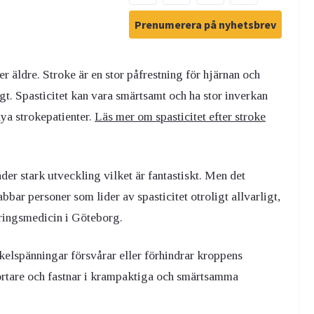
Prenumerera på nyhetsbrev
r äldre. Stroke är en stor påfrestning för hjärnan och
gt. Spasticitet kan vara smärtsamt och ha stor inverkan
nya strokepatienter.
Läs mer om spasticitet efter stroke
er stark utveckling vilket är fantastiskt. Men det
bbar personer som lider av spasticitet otroligt allvarligt,
teringsmedicin i Göteborg.
skelspänningar försvårar eller förhindrar kroppens
 kortare och fastnar i krampaktiga och smärtsamma