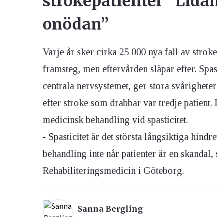
strokepatienter ”Lidand
onödan”
Ögon & Öron
Övervikt
Varje år sker cirka 25 000 nya fall av stroke
framsteg, men eftervården släpar efter. Spast
centrala nervsystemet, ger stora svårighete
efter stroke som drabbar var tredje patient. 
medicinsk behandling vid spasticitet.
- Spasticitet är det största långsiktiga hindre
behandling inte når patienter är en skandal, 
Rehabiliteringsmedicin i Göteborg.
Sanna Bergling