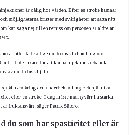
jektioner är dålig hos vården. Efter en stroke hamnar
ch möjligheterna brister med svårigheter att sätta rätt
om kan säga nej till en remiss om personen är äldre än
terö.
e som är utbildade att ge medicinsk behandling mot
0 utbildade läkare för att kunna injektionsbehandla
ehov av medicinsk hjälp.
om sjukhusen kring den underbehandling och ojämlika
itet efter en stroke. I dag måste man tyvärr ha starka
 är fruktansvärt, säger Patrik Säterö.
vad du som har
spasticitet eller är