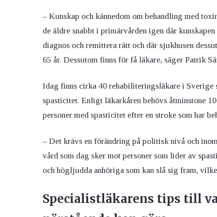
– Kunskap och kännedom om behandling med toxinin
de äldre snabbt i primärvården igen där kunskapen o
diagnos och remittera rätt och där sjukhusen dessut
65 år. Dessutom finns för få läkare, säger Patrik Sä
Idag finns cirka 40 rehabiliteringsläkare i Sverig
spasticitet. Enligt läkarkåren behövs åtminstone 10
personer med spasticitet efter en stroke som har b
– Det krävs en förändring på politisk nivå och in
vård som dag sker mot personer som lider av spastic
och högljudda anhöriga som kan slå sig fram, vilket
Specialistläkarens tips till 