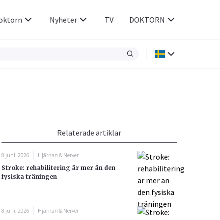
oktorn
Nyheter
TV
DOKTORN
Hjärnan & Nerver
Infektioner &
Vacciner
Hjärta & Kärl
din
e besvara
Hud & Hår
ar
n
Relaterade artiklar
Rökavvänjning
Sex & Samliv
8 juni, 2026
Hjärnan & Nerver
Rörelseapparaten
Sömn & Stress
Stroke: rehabilitering är mer än den
icy.
fysiska träningen
8 juni, 2026
Hjärnan & Nerver